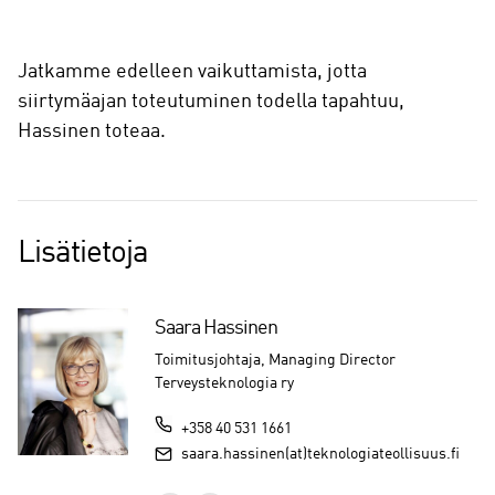
Jatkamme edelleen vaikuttamista, jotta
siirtymäajan toteutuminen todella tapahtuu,
Hassinen toteaa.
Lisätietoja
Saara Hassinen
Toimitusjohtaja, Managing Director
Terveysteknologia ry
+358 40 531 1661
saara.hassinen(at)teknologiateollisuus.fi