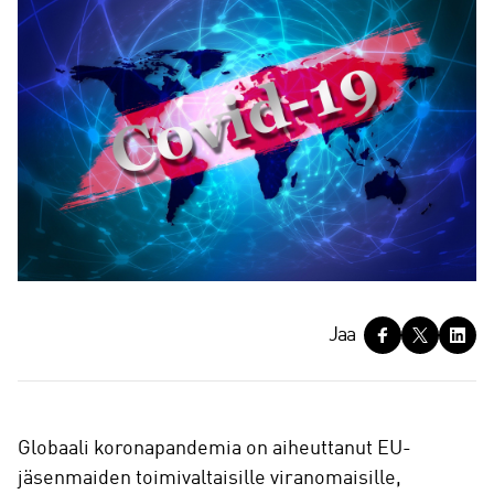
J
Jaa
a
a
Globaali koronapandemia on aiheuttanut EU-
jäsenmaiden toimivaltaisille viranomaisille,