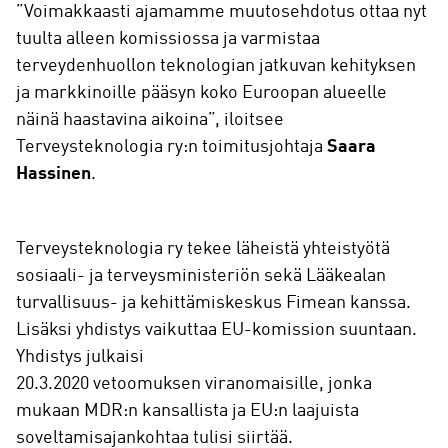
”Voimakkaasti ajamamme muutosehdotus ottaa nyt
tuulta alleen komissiossa ja varmistaa
terveydenhuollon teknologian jatkuvan kehityksen
ja markkinoille pääsyn koko Euroopan alueelle
näinä haastavina aikoina”, iloitsee
Terveysteknologia ry:n toimitusjohtaja
Saara
Hassinen
.
Terveysteknologia ry tekee läheistä yhteistyötä
sosiaali- ja terveysministeriön sekä Lääkealan
turvallisuus- ja kehittämiskeskus Fimean kanssa.
Lisäksi yhdistys vaikuttaa EU-komission suuntaan.
Yhdistys julkaisi
20.3.2020 vetoomuksen viranomaisille, jonka
mukaan MDR:n kansallista ja EU:n laajuista
soveltamisajankohtaa tulisi siirtää.