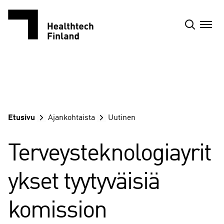
Siirry
sisältöön
Etusivu
Ajankohtaista
Uutinen
Terveysteknologiayrit
ykset tyytyväisiä
komission