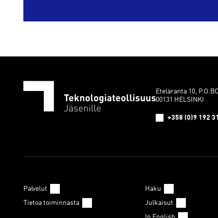
Eteläranta 10, P.O.B
00131 HELSINKI
+358 (0)9 192 3
Palvelut
Haku
Tietoa toiminnasta
Julkaisut
In English