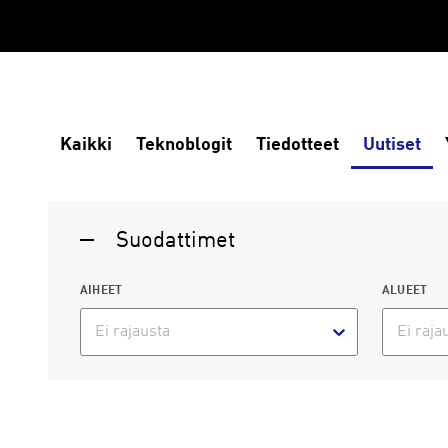
Kaikki
Teknoblogit
Tiedotteet
Uutiset
Suodattimet
AIHEET
ALUEET
Ei rajausta
Ei raja