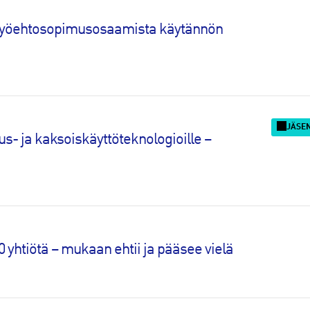
 työehtosopimusosaamista käytännön
JÄSE
s- ja kaksoiskäyttöteknologioille –
yhtiötä – mukaan ehtii ja pääsee vielä