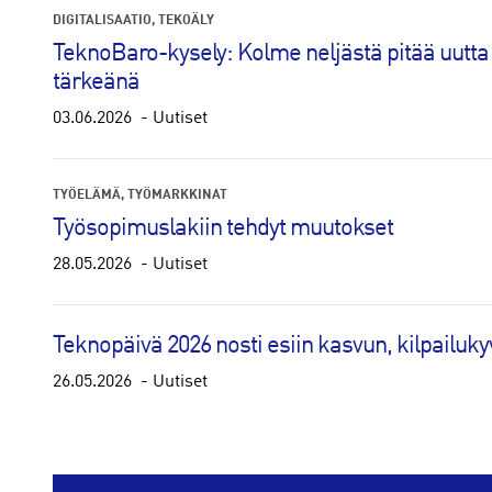
DIGITALISAATIO
TEKOÄLY
TeknoBaro-kysely: Kolme neljästä pitää uutta 
tärkeänä
03.06.2026
Uutiset
TYÖELÄMÄ
TYÖMARKKINAT
Työsopimuslakiin tehdyt muutokset
28.05.2026
Uutiset
Teknopäivä 2026 nosti esiin kasvun, kilpailu
26.05.2026
Uutiset