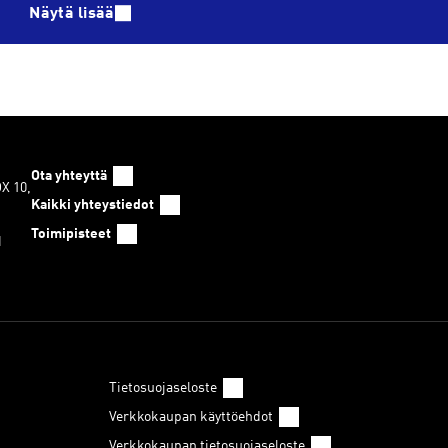
Näytä lisää
Ota yhteyttä
OX 10,
Kaikki yhteystiedot
Toimipisteet
1
Tietosuojaseloste
Verkkokaupan käyttöehdot
Verkkokaupan tietosuojaseloste