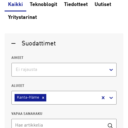
Kaikki
Teknoblogit
Tiedotteet
Uutiset
Yritystarinat
Suodattimet
AIHEET
Ei rajausta
ALUEET
Kanta-Häme
VAPAA SANAHAKU