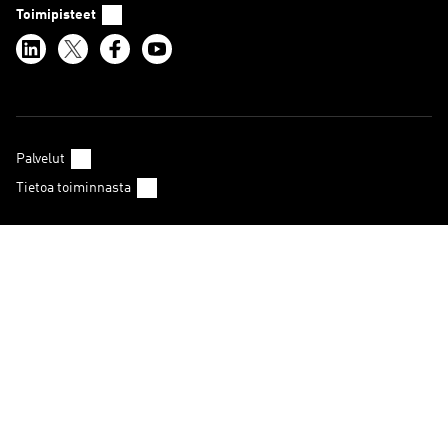
Toimipisteet
Palvelut
Tietoa toiminnasta
Haku
Julkaisut
In English
Tietosuojaseloste
Verkkokaupan käyttöehdot
Verkkokaupan tietosuojaseloste