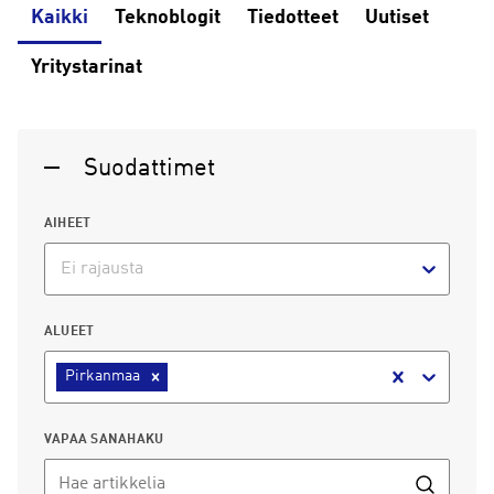
Kaikki
Teknoblogit
Tiedotteet
Uutiset
Yritystarinat
Suodattimet
AIHEET
Ei rajausta
ALUEET
Pirkanmaa
VAPAA SANAHAKU