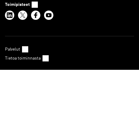
Toimipisteet
Palvelut
Tietoa toiminnasta
Haku
Julkaisut
In English
Tietosuojaseloste
Verkkokaupan käyttöehdot
Verkkokaupan tietosuojaseloste