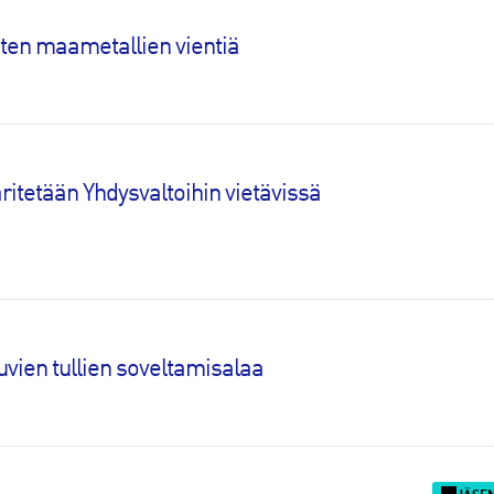
sten maametallien vientiä
ritetään Yhdysvaltoihin vietävissä
uvien tullien soveltamisalaa