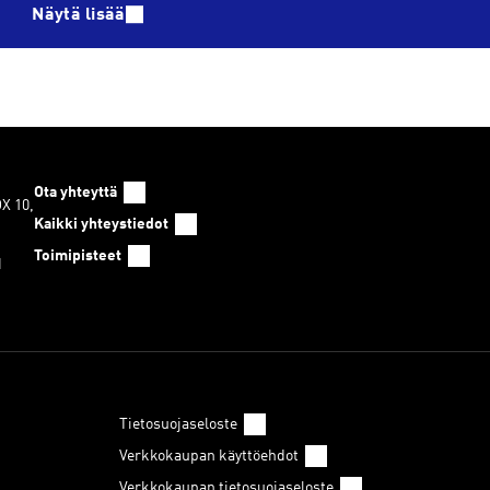
Näytä lisää
Ota yhteyttä
OX 10,
Kaikki yhteystiedot
Toimipisteet
1
Tietosuojaseloste
Verkkokaupan käyttöehdot
Verkkokaupan tietosuojaseloste