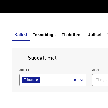
Kaikki
Teknoblogit
Tiedotteet
Uutiset
Suodattimet
AIHEET
ALUEET
Ei raja
Talous