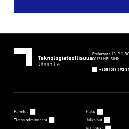
Eteläranta 10, P.O.B
00131 HELSINKI
+358 (0)9 192 3
Palvelut
Haku
Tietoa toiminnasta
Julkaisut
In English