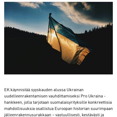
EK käynnistää syyskauden alussa Ukrainan
uudelleenrakentamisen vauhdittamiseksi Pro Ukraina -
hankkeen, jolla tarjotaan suomalaisyrityksille konkreettisia
mahdollisuuksia osallistua Euroopan historian suurimpaan
jälleenrakennusurakkaan – vastuullisesti, kestävästi ja