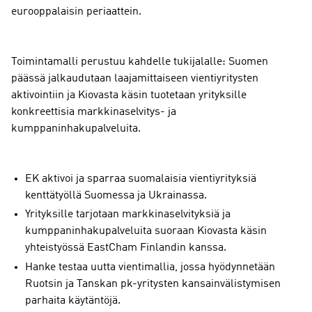
eurooppalaisin periaattein.
Toimintamalli perustuu kahdelle tukijalalle: Suomen
päässä jalkaudutaan laajamittaiseen vientiyritysten
aktivointiin ja Kiovasta käsin tuotetaan yrityksille
konkreettisia markkinaselvitys- ja
kumppaninhakupalveluita.
EK aktivoi ja sparraa suomalaisia vientiyrityksiä
kenttätyöllä Suomessa ja Ukrainassa.
Yrityksille tarjotaan markkinaselvityksiä ja
kumppaninhakupalveluita suoraan Kiovasta käsin
yhteistyössä EastCham Finlandin kanssa.
Hanke testaa uutta vientimallia, jossa hyödynnetään
Ruotsin ja Tanskan pk-yritysten kansainvälistymisen
parhaita käytäntöjä.