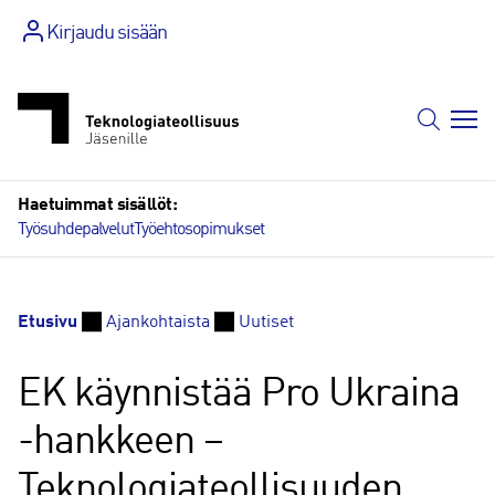
Siirry
Kirjaudu sisään
sisältöön
Haetuimmat sisällöt:
Työsuhdepalvelut
Työehtosopimukset
Etusivu
Ajankohtaista
Uutiset
EK käynnistää Pro Ukraina
-hankkeen –
Teknologiateollisuuden