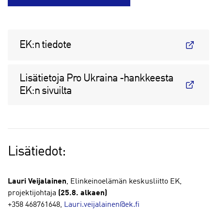
EK:n tiedote
Lisätietoja Pro Ukraina -hankkeesta
EK:n sivuilta
Lisätiedot:
Lauri Veijalainen
, Elinkeinoelämän keskusliitto EK,
projektijohtaja
(25.8. alkaen)
+358 468761648​,
Lauri.veijalainen@ek.fi​