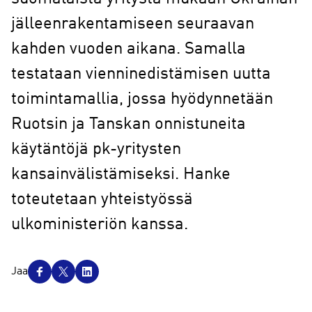
jälleenrakentamiseen seuraavan
kahden vuoden aikana. Samalla
testataan vienninedistämisen uutta
toimintamallia, jossa hyödynnetään
Ruotsin ja Tanskan onnistuneita
käytäntöjä pk-yritysten
kansainvälistämiseksi. Hanke
toteutetaan yhteistyössä
ulkoministeriön kanssa.
J
Jaa
a
a