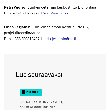
Petri Vuorio
, Elinkeinoelämän keskusliitto EK, johtaja
Puh. +358 503232979,
Petri.Vuorio@ek.fi
Linda Jerjomin,
Elinkeinoelämän keskusliitto EK,
projektikoordinaattori
Puh. +358 503310489,
Linda.jerjomin@ek.fi
Lue seuraavaksi
JÄSENILLE
DIGITALISAATIO
INNOVAATIOT
KASVU JA UUDISTUMINEN