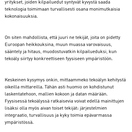
yritykset, joiden kilpailuedut syntyvät kyvystä saada
teknologia toimimaan turvallisesti osana monimutkaisia
kokonaisuuksia.
On siten mahdollista, että juuri ne tekijät, joita on pidetty
Euroopan heikkouksina, muun muassa varovaisuus,
sääntely ja hitaus, muodostuvatkin kilpailueduksi, kun
tekoäly siirtyy konkreettiseen fyysiseen ympäristöön.
Keskeinen kysymys onkin, mittaammeko tekoälyn kehitystä
oikeilla mittareilla. Tähän asti huomio on kohdistunut
laskentatehoon, mallien kokoon ja datan määrään.
Fyysisessä tekoälyssä ratkaisevia voivat edellä mainittujen
lisäksi olla myös aivan toiset tekijät: järjestelmien
integraatio, turvallisuus ja kyky toimia epävarmassa
ympäristössä.