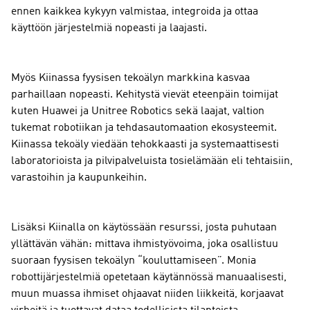
ennen kaikkea kykyyn valmistaa, integroida ja ottaa
käyttöön järjestelmiä nopeasti ja laajasti.
Myös Kiinassa fyysisen tekoälyn markkina kasvaa
parhaillaan nopeasti. Kehitystä vievät eteenpäin toimijat
kuten Huawei ja Unitree Robotics sekä laajat, valtion
tukemat robotiikan ja tehdasautomaation ekosysteemit.
Kiinassa tekoäly viedään tehokkaasti ja systemaattisesti
laboratorioista ja pilvipalveluista tosielämään eli tehtaisiin,
varastoihin ja kaupunkeihin.
Lisäksi Kiinalla on käytössään resurssi, josta puhutaan
yllättävän vähän: mittava ihmistyövoima, joka osallistuu
suoraan fyysisen tekoälyn “kouluttamiseen”. Monia
robottijärjestelmiä opetetaan käytännössä manuaalisesti,
muun muassa ihmiset ohjaavat niiden liikkeitä, korjaavat