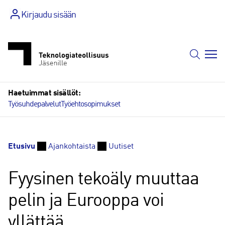
Siirry
Kirjaudu sisään
sisältöön
Haetuimmat sisällöt:
Työsuhdepalvelut
Työehtosopimukset
Etusivu
Ajankohtaista
Uutiset
Fyysinen tekoäly muuttaa
pelin ja Eurooppa voi
yllättää