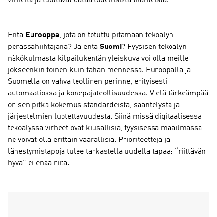
virheitä ja tuottavat dataa todellisista tilanteista.
Entä
Eurooppa
, jota on totuttu pitämään tekoälyn
perässähiihtäjänä? Ja entä
Suomi
? Fyysisen tekoälyn
näkökulmasta kilpailukentän yleiskuva voi olla meille
jokseenkin toinen kuin tähän mennessä. Euroopalla ja
Suomella on vahva teollinen perinne, erityisesti
automaatiossa ja konepajateollisuudessa. Vielä tärkeämpää
on sen pitkä kokemus standardeista, sääntelystä ja
järjestelmien luotettavuudesta. Siinä missä digitaalisessa
tekoälyssä virheet ovat kiusallisia, fyysisessä maailmassa
ne voivat olla erittäin vaarallisia. Prioriteetteja ja
lähestymistapoja tulee tarkastella uudella tapaa: “riittävän
hyvä” ei enää riitä.