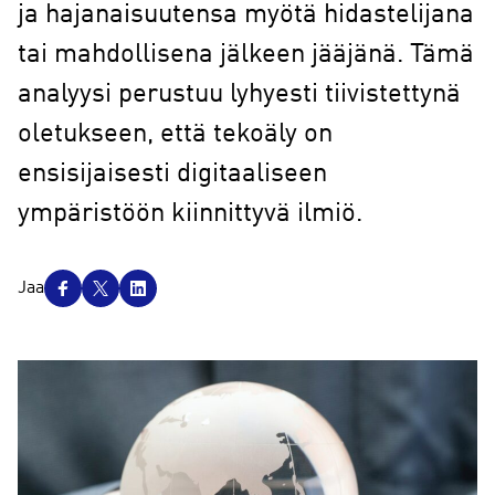
ja hajanaisuutensa myötä hidastelijana
tai mahdollisena jälkeen jääjänä. Tämä
analyysi perustuu lyhyesti tiivistettynä
oletukseen, että tekoäly on
ensisijaisesti digitaaliseen
ympäristöön kiinnittyvä ilmiö.
J
Jaa
a
a