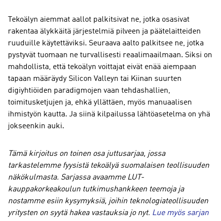
Tekoälyn aiemmat aallot palkitsivat ne, jotka osasivat
rakentaa älykkäitä järjestelmiä pilveen ja päätelaitteiden
ruuduille käytettäviksi. Seuraava aalto palkitsee ne, jotka
pystyvät tuomaan ne turvallisesti reaalimaailmaan. Siksi on
mahdollista, että tekoälyn voittajat eivät enää aiempaan
tapaan määräydy Silicon Valleyn tai Kiinan suurten
digiyhtiöiden paradigmojen vaan tehdashallien,
toimitusketjujen ja, ehkä yllättäen, myös manuaalisen
ihmistyön kautta. Ja siinä kilpailussa lähtöasetelma on yhä
jokseenkin auki.
Tämä kirjoitus on toinen osa juttusarjaa, jossa
tarkastelemme fyysistä tekoälyä suomalaisen teollisuuden
näkökulmasta. Sarjassa avaamme LUT-
kauppakorkeakoulun tutkimushankkeen teemoja ja
nostamme esiin kysymyksiä, joihin teknologiateollisuuden
yritysten on syytä hakea vastauksia jo nyt.
Lue myös sarjan