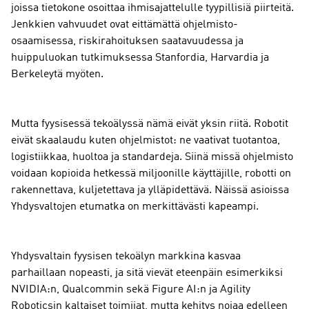
joissa tietokone osoittaa ihmisajattelulle tyypillisiä piirteitä.
Jenkkien vahvuudet ovat eittämättä ohjelmisto-
osaamisessa, riskirahoituksen saatavuudessa ja
huippuluokan tutkimuksessa Stanfordia, Harvardia ja
Berkeleytä myöten.
Mutta fyysisessä tekoälyssä nämä eivät yksin riitä. Robotit
eivät skaalaudu kuten ohjelmistot: ne vaativat tuotantoa,
logistiikkaa, huoltoa ja standardeja. Siinä missä ohjelmisto
voidaan kopioida hetkessä miljoonille käyttäjille, robotti on
rakennettava, kuljetettava ja ylläpidettävä. Näissä asioissa
Yhdysvaltojen etumatka on merkittävästi kapeampi.
Yhdysvaltain fyysisen tekoälyn markkina kasvaa
parhaillaan nopeasti, ja sitä vievät eteenpäin esimerkiksi
NVIDIA:n, Qualcommin sekä Figure AI:n ja Agility
Roboticsin kaltaiset toimijat, mutta kehitys nojaa edelleen