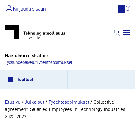
Kirjaudu sisään
(
0
)
Siirry
sisältöön
Haetuimmat sisällöt:
Työsuhdepalvelut
Työehtosopimukset
Tuotteet
Etusivu
/
Julkaisut
/
Työehtosopimukset
/ Collective
agreement, Salaried Employees In Technology Industries
2025-2027