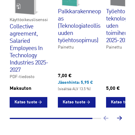
Palkkarakenneop
Työehtosop
as
teknologiate
Käyttöoikeuslisenssi
(Teknologiateollis
uden
Collective
uuden
toimihenkil
agreement,
työehtosopimus)
2025-2027
Salaried
Painettu
Painettu
Employees In
Technology
Industries 2025-
2027
7,00 €
PDF-tiedosto
Jäsenhinta:
5,95 €
Maksuton
5,00 €
(sisältää ALV 13.5 %)
Katso tuote
Katso tuote
Katso tuote