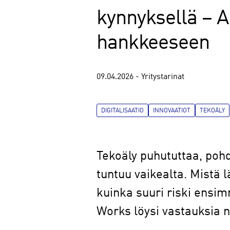
kynnyksellä – 
hankkeeseen
09.04.2026 - Yritystarinat
DIGITALISAATIO
INNOVAATIOT
TEKOÄLY
Tekoäly puhututtaa, pohd
tuntuu vaikealta. Mistä 
kuinka suuri riski ensi
Works löysi vastauksia 