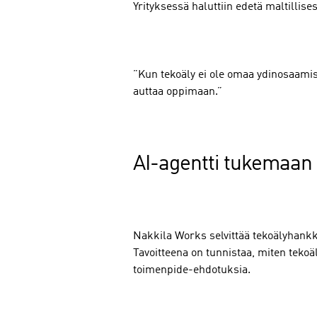
Yrityksessä haluttiin edetä maltillise
”Kun tekoäly ei ole omaa ydinosaamis
auttaa oppimaan.”
AI-agentti tukemaan
Nakkila Works selvittää tekoälyhank
Tavoitteena on tunnistaa, miten tekoä
toimenpide-ehdotuksia.