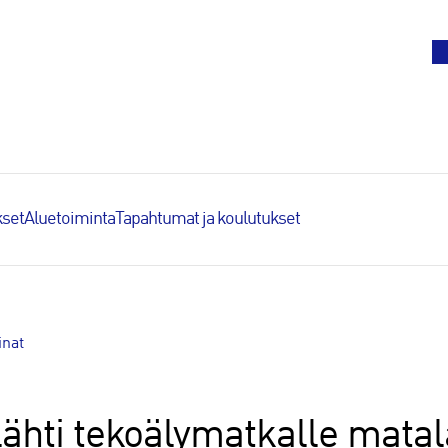
To
set
Aluetoiminta
Tapahtumat ja koulutukset
inat
ähti tekoälymatkalle matal