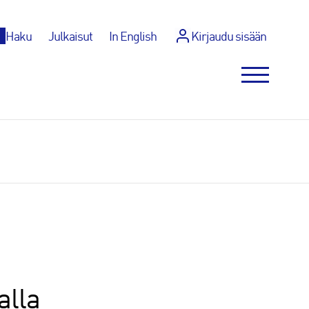
p
Haku
Julkaisut
In English
Kirjaudu sisään
alla