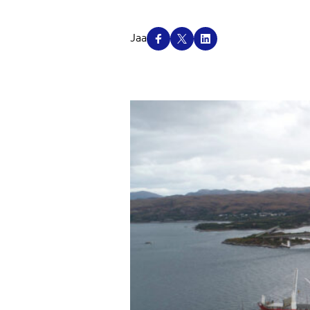
J
Jaa
a
a