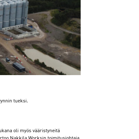
ynnin tueksi.
 mukana oli myös vääristyneitä
ertoo Nakkila Worksin toimitusjohtaja