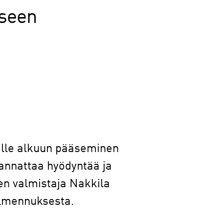
iseen
selle alkuun pääseminen
kannattaa hyödyntää ja
en valmistaja Nakkila
almennuksesta.