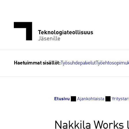
Siirry
sisältöön
Työsuhdepalvelut
Työehtosopimuk
Haetuimmat sisällöt:
Etusivu
Ajankohtaista
Yritystar
Nakkila Works l