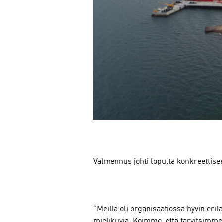
Valmennus johti lopulta konkreettis
”Meillä oli organisaatiossa hyvin erila
mielikuvia. Koimme, että tarvitsimme 