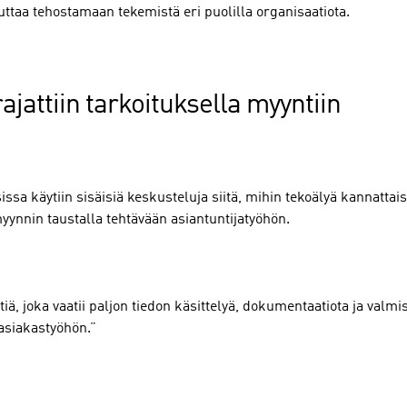
auttaa tehostamaan tekemistä eri puolilla organisaatiota.
jattiin tarkoituksella myyntiin
a käytiin sisäisiä keskusteluja siitä, mihin tekoälyä kannatta
 myynnin taustalla tehtävään asiantuntijatyöhön.
 joka vaatii paljon tiedon käsittelyä, dokumentaatiota ja valmis
 asiakastyöhön.”