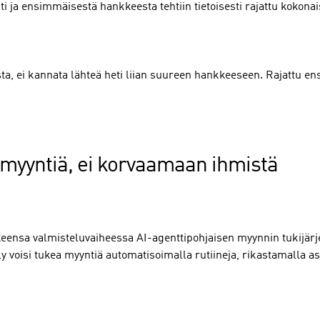
sti ja ensimmäisestä hankkeesta tehtiin tietoisesti rajattu kokona
ta, ei kannata lähteä heti liian suureen hankkeeseen. Rajattu en
 myyntiä, ei korvaamaan ihmistä
keensa valmisteluvaiheessa AI-agenttipohjaisen myynnin tukijär
ly voisi tukea myyntiä automatisoimalla rutiineja, rikastamalla as