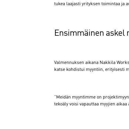
tukea laajasti yrityksen toimintaa ja 
Ensimmäinen askel ra
Valmennuksen aikana Nakkila Worksiss
katse kohdistui myyntiin, erityisesti
”Meidän myyntimme on projektimyyntiä,
tekoäly voisi vapauttaa myyjien aikaa