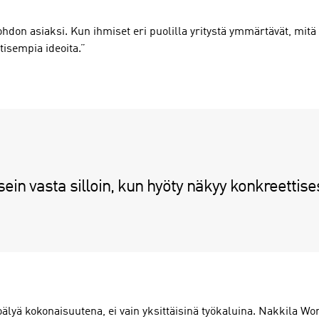
ohdon asiaksi. Kun ihmiset eri puolilla yritystä ymmärtävät, mitä
stisempia ideoita.”
sein vasta silloin, kun hyöty näkyy konkreettis
ä kokonaisuutena, ei vain yksittäisinä työkaluina. Nakkila Worksi