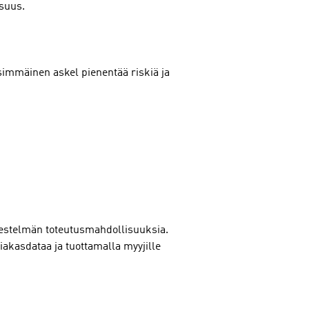
isuus.
simmäinen askel pienentää riskiä ja
jestelmän toteutusmahdollisuuksia.
iakasdataa ja tuottamalla myyjille