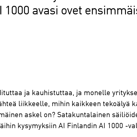
AI 1000 avasi ovet ensimmä
ituttaa ja kauhistuttaa, ja monelle yrityk
lähteä liikkeelle, mihin kaikkeen tekoälyä 
mmäinen askel on? Satakuntalainen säiliöid
näihin kysymyksiin AI Finlandin AI 1000 -v