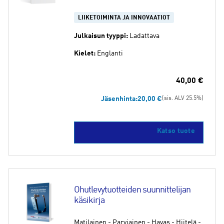
LIIKETOIMINTA JA INNOVAATIOT
Julkaisun tyyppi:
Ladattava
Kielet:
Englanti
40,00
€
Jäsenhinta:
20,00
€
(sis. ALV 25.5%)
Katso tuote
Ohutlevytuotteiden suunnittelijan 
käsikirja
Matilainen - Parviainen - Havas - Hiitelä -