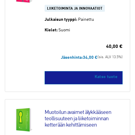
LIIKETOIMINTA JA INNOVAATIOT
Julkaisun tyyppi:
Painettu
Kielet:
Suomi
40,00
€
Jäsenhinta:
34,00
€
(sis. ALV 13.5%)
Katso tuote
Muotoilun avaimet älykkääseen 
teollisuuteen ja liiketoiminnan 
ketterään kehittämiseen