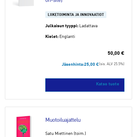
on-site)
LIIKETOIMINTA JA INNOVAATIOT
Julkaisun tyyppi:
Ladattava
Kielet:
Englanti
50,00
€
Jäsenhinta:
25,00
€
(sis. ALV 25.5%)
Katso tuote
Muotoiluajattelu
Satu Miettinen (toim.)