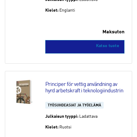
Kielet:
Englanti
Maksuton
Katso tuote
Principer för vettig användning av 
hyrd arbetskraft i teknologiindustrin
TYÖSUHDEASIAT JA TYÖELÄMÄ
Julkaisun tyyppi:
Ladattava
Kielet:
Ruotsi