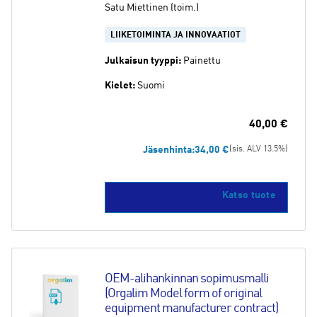
Satu Miettinen (toim.)
LIIKETOIMINTA JA INNOVAATIOT
Julkaisun tyyppi:
Painettu
Kielet:
Suomi
40,00
€
Jäsenhinta:
34,00
€
(sis. ALV 13.5%)
Katso tuote
OEM-alihankinnan sopimusmalli 
(Orgalim Model form of original 
equipment manufacturer contract)