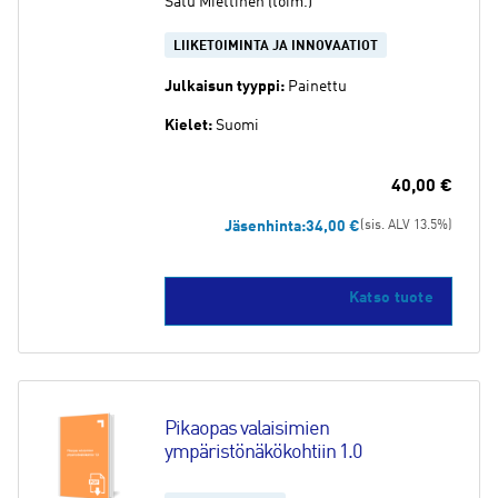
Satu Miettinen (toim.)
LIIKETOIMINTA JA INNOVAATIOT
Julkaisun tyyppi:
Painettu
Kielet:
Suomi
40,00
€
Jäsenhinta:
34,00
€
(sis. ALV 13.5%)
Katso tuote
Pikaopas valaisimien 
ympäristönäkökohtiin 1.0