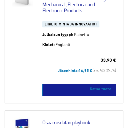
Mechanical, Electrical and 
Electronic Products
LIIKETOIMINTA JA INNOVAATIOT
Julkaisun tyyppi:
Painettu
Kielet:
Englanti
33,90
€
Jäsenhinta:
16,95
€
(sis. ALV 25.5%)
Katso tuote
Osaamisdatan playbook