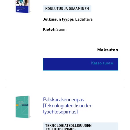
KOULUTUS JA OSAAMINEN
Julkaisun tyyppi:
Ladattava
Kielet:
Suomi
Maksuton
Katso tuote
Palkkarakenneopas 
(Teknologiateollisuuden 
työehtosopimus)
TEKNOLOGIATEOLLISUUDEN
TYÖEHTOSOPIMUS