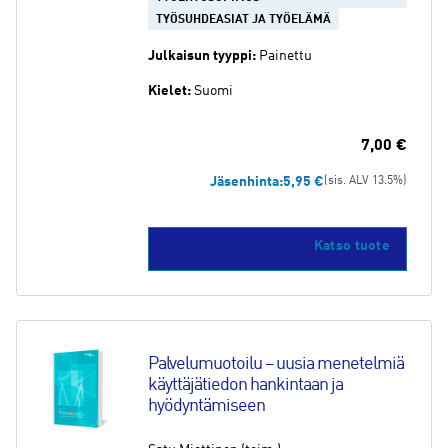
TYÖSUHDEASIAT JA TYÖELÄMÄ
Julkaisun tyyppi:
Painettu
Kielet:
Suomi
7,00
€
Jäsenhinta:
5,95
€
(sis. ALV 13.5%)
Katso tuote
Palvelumuotoilu – uusia menetelmiä 
käyttäjätiedon hankintaan ja 
hyödyntämiseen