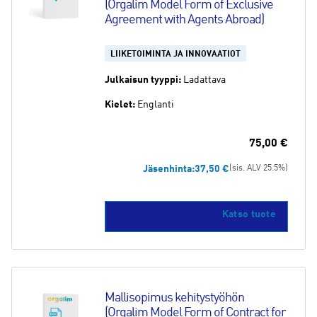
(Orgalim Model Form of Exclusive 
Agreement with Agents Abroad)
LIIKETOIMINTA JA INNOVAATIOT
Julkaisun tyyppi:
Ladattava
Kielet:
Englanti
75,00
€
Jäsenhinta:
37,50
€
(sis. ALV 25.5%)
Katso tuote
Mallisopimus kehitystyöhön 
(Orgalim Model Form of Contract for 