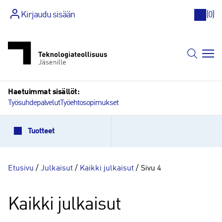
Kirjaudu sisään
(
0
)
Siirry
sisältöön
Haetuimmat sisällöt:
Työsuhdepalvelut
Työehtosopimukset
Tuotteet
Etusivu
/
Julkaisut
/
Kaikki julkaisut
/ Sivu 4
Kaikki julkaisut