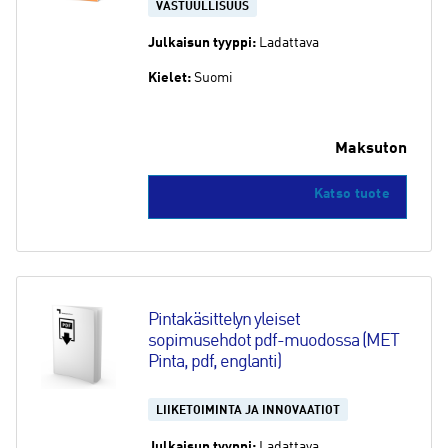
VASTUULLISUUS
Julkaisun tyyppi:
Ladattava
Kielet:
Suomi
Maksuton
Katso tuote
Pintakäsittelyn yleiset 
sopimusehdot pdf-muodossa (MET 
Pinta, pdf, englanti)
LIIKETOIMINTA JA INNOVAATIOT
Julkaisun tyyppi:
Ladattava