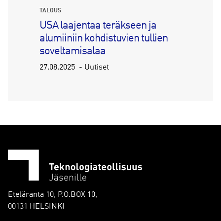
TALOUS
USA laajentaa teräkseen ja
alumiiniin kohdistuvien tullien
soveltamisalaa
27.08.2025
Uutiset
Eteläranta 10, P.O.BOX 10,
00131 HELSINKI