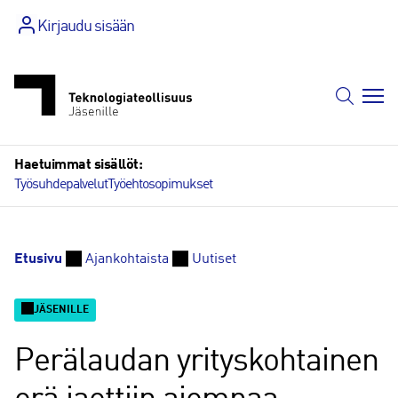
Siirry
Kirjaudu sisään
sisältöön
Haetuimmat sisällöt:
Työsuhdepalvelut
Työehtosopimukset
Etusivu
Ajankohtaista
Uutiset
JÄSENILLE
Perälaudan yrityskohtainen