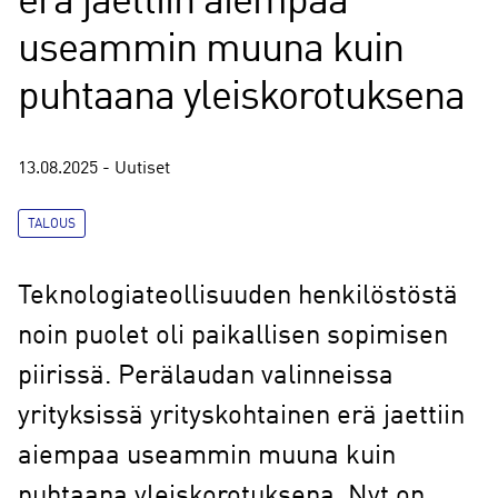
erä jaettiin aiempaa
useammin muuna kuin
puhtaana yleiskorotuksena
13.08.2025 - Uutiset
TALOUS
Teknologiateollisuuden henkilöstöstä
noin puolet oli paikallisen sopimisen
piirissä. Perälaudan valinneissa
yrityksissä yrityskohtainen erä jaettiin
aiempaa useammin muuna kuin
puhtaana yleiskorotuksena. Nyt on