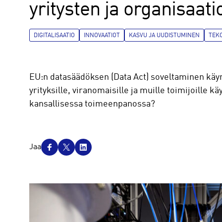
yritysten ja organisaati
DIGITALISAATIO
INNOVAATIOT
KASVU JA UUDISTUMINEN
TEK
EU:n datasäädöksen (Data Act) soveltaminen käyn
yrityksille, viranomaisille ja muille toimijoill
kansallisessa toimeenpanossa?
J
Jaa
a
a