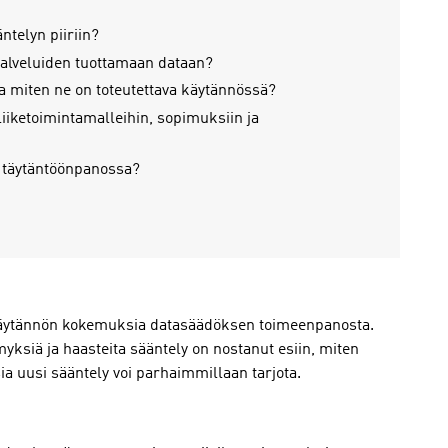
äntelyn piiriin?
spalveluiden tuottamaan dataan?
ja miten ne on toteutettava käytännössä?
liiketoimintamalleihin, sopimuksiin ja
 täytäntöönpanossa?
käytännön kokemuksia datasäädöksen toimeenpanosta.
ymyksiä ja haasteita sääntely on nostanut esiin, miten
ia uusi sääntely voi parhaimmillaan tarjota.