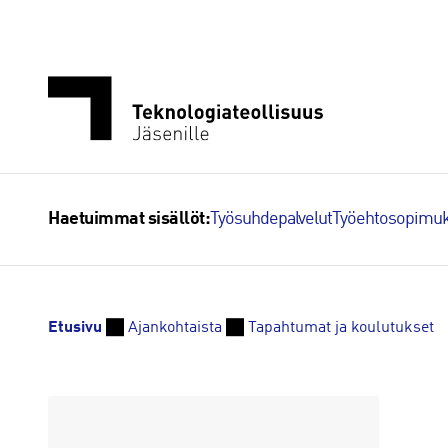
Siirry
sisältöön
Työsuhdepalvelut
Työehtosopimuk
Haetuimmat sisällöt:
Etusivu
Ajankohtaista
Tapahtumat ja koulutukset