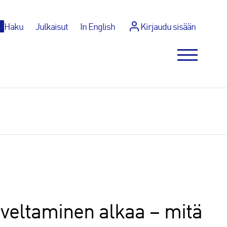
p
Haku
Julkaisut
In English
Kirjaudu sisään
veltaminen alkaa – mitä