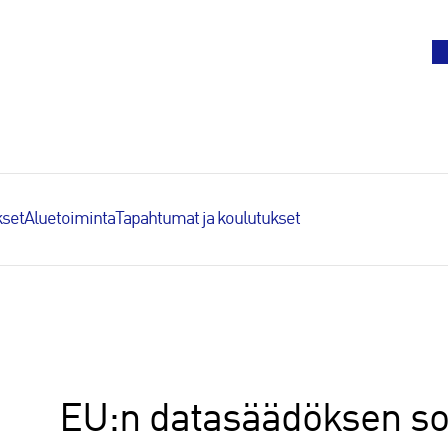
To
set
Aluetoiminta
Tapahtumat ja koulutukset
EU:n datasäädöksen so