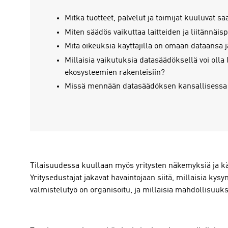
Mitkä tuotteet, palvelut ja toimijat kuuluvat sä
Miten säädös vaikuttaa laitteiden ja liitännäi
Mitä oikeuksia käyttäjillä on omaan dataansa 
Millaisia vaikutuksia datasäädöksellä voi olla 
ekosysteemien rakenteisiin?
Missä mennään datasäädöksen kansallisessa
Tilaisuudessa kuullaan myös yritysten näkemyksiä ja 
Yritysedustajat jakavat havaintojaan siitä, millaisia kys
valmistelutyö on organisoitu, ja millaisia mahdollisuuks