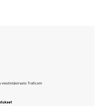
 viestintävirasto Traficom
utukset