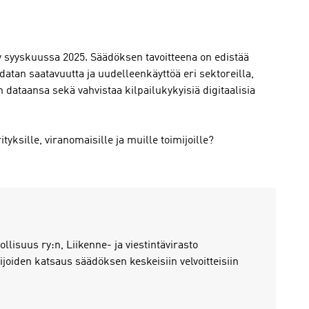
 syyskuussa 2025. Säädöksen tavoitteena on edistää
 datan saatavuutta ja uudelleenkäyttöä eri sektoreilla,
 dataansa sekä vahvistaa kilpailukykyisiä digitaalisia
yksille, viranomaisille ja muille toimijoille?
lisuus ry:n, Liikenne- ja viestintävirasto
oiden katsaus säädöksen keskeisiin velvoitteisiin