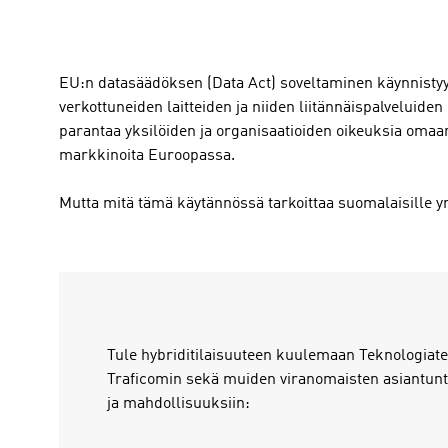
EU:n datasäädöksen (Data Act) soveltaminen käynnistyy
verkottuneiden laitteiden ja niiden liitännäispalveluiden
parantaa yksilöiden ja organisaatioiden oikeuksia omaan
markkinoita Euroopassa.
Mutta mitä tämä käytännössä tarkoittaa suomalaisille yrit
Tule hybriditilaisuuteen kuulemaan Teknologiateol
Traficomin sekä muiden viranomaisten asiantuntij
ja mahdollisuuksiin: