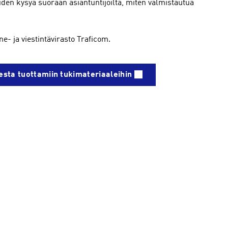
uden kysyä suoraan asiantuntijoilta, miten valmistautua
ne- ja viestintävirasto Traficom.
esta tuottamiin tukimateriaaleihin