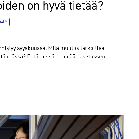
oiden on hyvä tietää?
OÄLY
nistyy syyskuussa. Mitä muutos tarkoittaa
e käytännössä? Entä missä mennään asetuksen