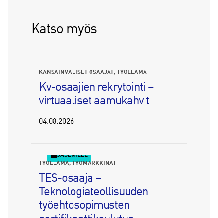
Katso myös
KANSAINVÄLISET OSAAJAT
TYÖELÄMÄ
Kv-osaajien rekrytointi –
virtuaaliset aamukahvit
04.08.2026
JÄSENILLE
TYÖELÄMÄ
TYÖMARKKINAT
TES-osaaja –
Teknologiateollisuuden
työehtosopimusten