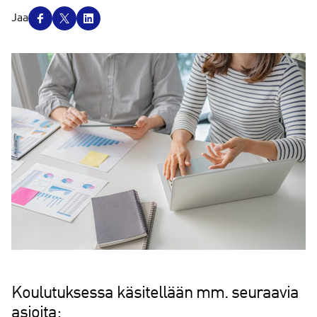
J
Jaa
a
a
Koulutuksessa käsitellään mm. seuraavia
asioita: