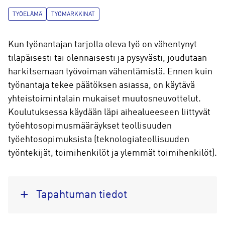
TYÖELÄMÄ
TYÖMARKKINAT
Kun työnantajan tarjolla oleva työ on vähentynyt
tilapäisesti tai olennaisesti ja pysyvästi, joudutaan
harkitsemaan työvoiman vähentämistä. Ennen kuin
työnantaja tekee päätöksen asiassa, on käytävä
yhteistoimintalain mukaiset muutosneuvottelut.
Koulutuksessa käydään läpi aihealueeseen liittyvät
työehtosopimusmääräykset teollisuuden
työehtosopimuksista (teknologiateollisuuden
työntekijät, toimihenkilöt ja ylemmät toimihenkilöt).
Tapahtuman tiedot