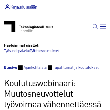
Siirry
Kirjaudu sisään
sisältöön
Haetuimmat sisällöt:
Työsuhdepalvelut
Työehtosopimukset
Etusivu
Ajankohtaista
Tapahtumat ja koulutukset
Koulutuswebinaari:
Muutosneuvottelut
työvoimaa vähennettäessä