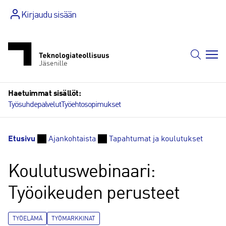
Siirry
Kirjaudu sisään
sisältöön
Haetuimmat sisällöt:
Työsuhdepalvelut
Työehtosopimukset
Etusivu
Ajankohtaista
Tapahtumat ja koulutukset
Koulutuswebinaari:
Työoikeuden perusteet
TYÖELÄMÄ
TYÖMARKKINAT