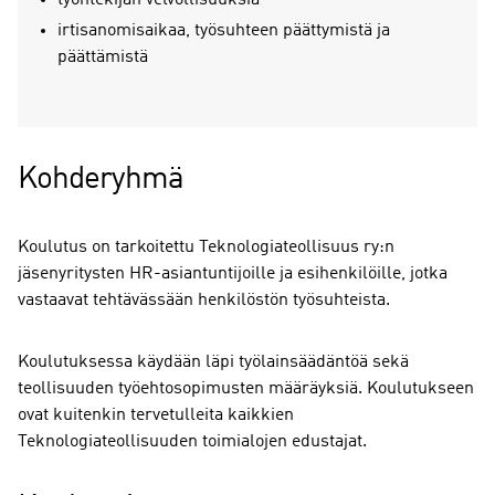
työntekijän velvollisuuksia
irtisanomisaikaa, työsuhteen päättymistä ja
päättämistä
Kohderyhmä
Koulutus on tarkoitettu Teknologiateollisuus ry:n
jäsenyritysten HR-asiantuntijoille ja esihenkilöille, jotka
vastaavat tehtävässään henkilöstön työsuhteista.
Koulutuksessa käydään läpi työlainsäädäntöä sekä
teollisuuden työehtosopimusten määräyksiä. Koulutukseen
ovat kuitenkin tervetulleita kaikkien
Teknologiateollisuuden toimialojen edustajat.