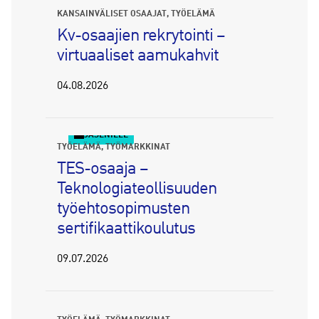
KANSAINVÄLISET OSAAJAT
TYÖELÄMÄ
Kv-osaajien rekrytointi –
virtuaaliset aamukahvit
04.08.2026
JÄSENILLE
TYÖELÄMÄ
TYÖMARKKINAT
TES-osaaja –
Teknologiateollisuuden
työehtosopimusten
sertifikaattikoulutus
09.07.2026