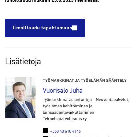
Ilmoittaudu mukaan 25.8.2025 mennessä
.
Ilmoittaudu tapahtumaan
Lisätietoja
TYÖMARKKINAT JA TYÖELÄMÄN SÄÄNTELY
Vuorisalo Juha
Työmarkkina-asiantuntija – Neuvontapalvelut,
työelämän kehittäminen ja
lainsäädäntövaikuttaminen
Teknologiateollisuus ry
+358 40 610 4146