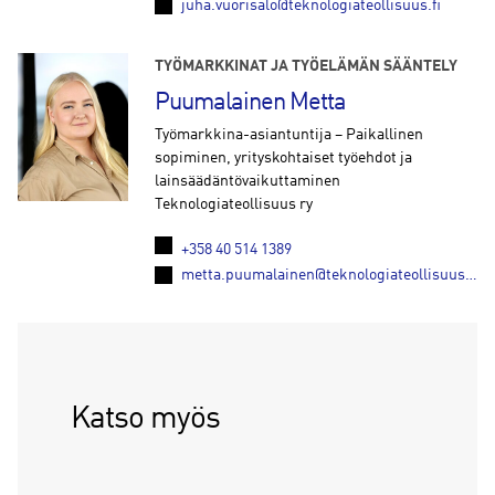
juha.vuorisalo@teknologiateollisuus.fi
TYÖMARKKINAT JA TYÖELÄMÄN SÄÄNTELY
Puumalainen Metta
Työmarkkina-asiantuntija – Paikallinen
sopiminen, yrityskohtaiset työehdot ja
lainsäädäntövaikuttaminen
Teknologiateollisuus ry
+358 40 514 1389
metta.puumalainen@teknologiateollisuus.fi
Katso myös