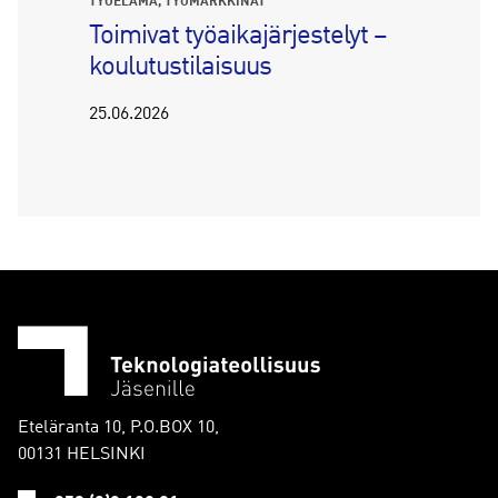
TYÖELÄMÄ
TYÖMARKKINAT
Toimivat työaikajärjestelyt –
koulutustilaisuus
25.06.2026
Eteläranta 10, P.O.BOX 10,
00131 HELSINKI