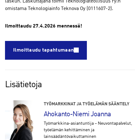
laskun. Laskuttajana toimii Teknologiateollisuus ry:n
omistama Teknologiainfo Teknova Oy (0111607-2).
Ilmoittaudu 27.4.2026 mennessä!
Ilmoittaudu tapahtumaan
Lisätietoja
TYÖMARKKINAT JA TYÖELÄMÄN SÄÄNTELY
Ahokanto-Niemi Joanna
Työmarkkina-asiantuntija – Neuvontapalvelut,
työelämän kehittäminen ja
lainsäädäntövaikuttaminen