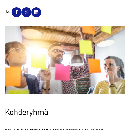
J
Jaa
a
a
Kohderyhmä