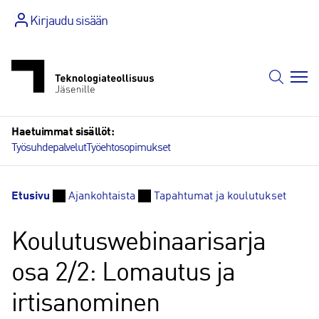
Siirry
Kirjaudu sisään
sisältöön
Haetuimmat sisällöt:
Työsuhdepalvelut
Työehtosopimukset
Etusivu
Ajankohtaista
Tapahtumat ja koulutukset
Koulutuswebinaarisarja
osa 2/2: Lomautus ja
irtisanominen