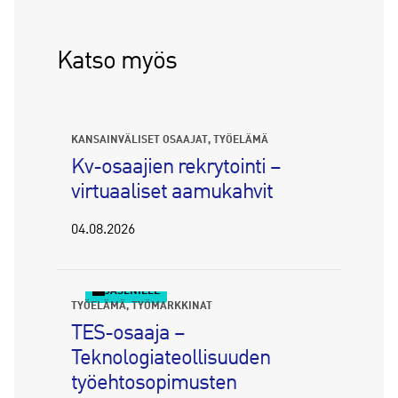
Katso myös
KANSAINVÄLISET OSAAJAT
TYÖELÄMÄ
Kv-osaajien rekrytointi –
virtuaaliset aamukahvit
04.08.2026
JÄSENILLE
TYÖELÄMÄ
TYÖMARKKINAT
TES-osaaja –
Teknologiateollisuuden
työehtosopimusten