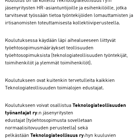
Koulutus on tarkoitettu Teknologiateollisuus ry:n
jäsenyritysten HR-asiantuntijoille ja esihenkilöille, jotka
tarvitsevat työssään tietoa työntekijöiden lomauttamisten ja
irtisanomisten toteuttamisesta kollektiiviperusteella.
Koulutuksessa käydään läpi aihealueeseen liittyvät
työehtosopimusmääräykset teollisuuden
työehtosopimuksista (teknologiateollisuuden työntekijät,
toimihenkilöt ja ylemmät toimihenkilöt).
Koulutukseen ovat kuitenkin tervetulleita kaikkien
Teknologiateollisuuden toimialojen edustajat.
Koulutukseen voivat osallistua
Teknologiateollisuuden
työnantajat ry
:n jäsenyritysten
edustajat (työehtosopimusta sovelletaan
normaalisitovuuden perusteella) sekä
pelkästään
Teknologiateollisuus ry
:hyn kuuluvien