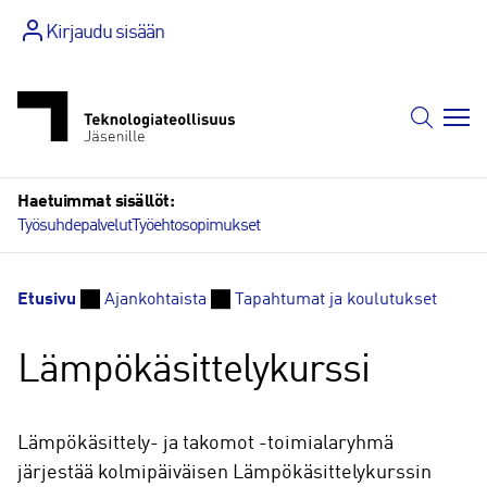
Siirry
Kirjaudu sisään
sisältöön
Haetuimmat sisällöt:
Työsuhdepalvelut
Työehtosopimukset
Etusivu
Ajankohtaista
Tapahtumat ja koulutukset
Lämpökäsittelykurssi
Lämpökäsittely- ja takomot -toimialaryhmä
järjestää kolmipäiväisen Lämpökäsittelykurssin