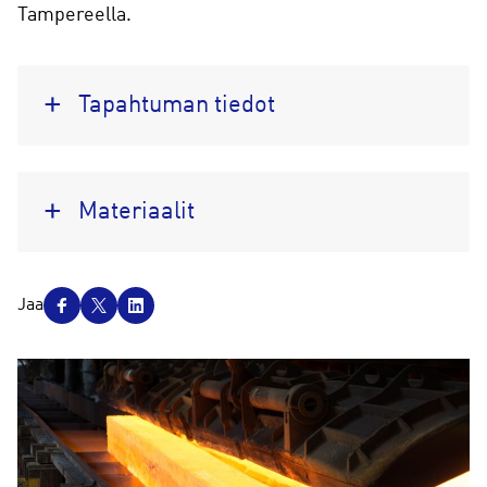
Tampereella.
Tapahtuman tiedot
Materiaalit
J
Jaa
a
a