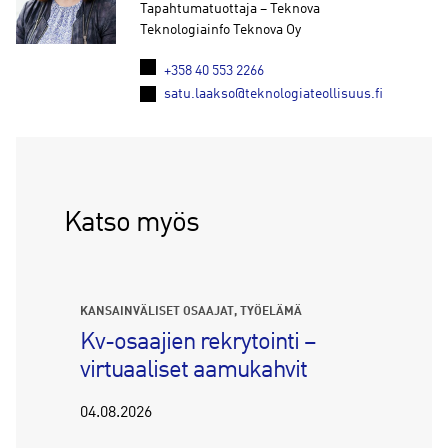
Tapahtumatuottaja – Teknova
Teknologiainfo Teknova Oy
+358 40 553 2266
satu.laakso@teknologiateollisuus.fi
Katso myös
KANSAINVÄLISET OSAAJAT
TYÖELÄMÄ
Kv-osaajien rekrytointi –
virtuaaliset aamukahvit
04.08.2026