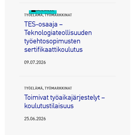
JÄSENILLE
TYÖELÄMÄ
TYÖMARKKINAT
TES-osaaja –
Teknologiateollisuuden
työehtosopimusten
sertifikaattikoulutus
09.07.2026
TYÖELÄMÄ
TYÖMARKKINAT
Toimivat työaikajärjestelyt –
koulutustilaisuus
25.06.2026