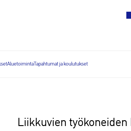
To
set
Aluetoiminta
Tapahtumat ja koulutukset
Liikkuvien työkoneiden