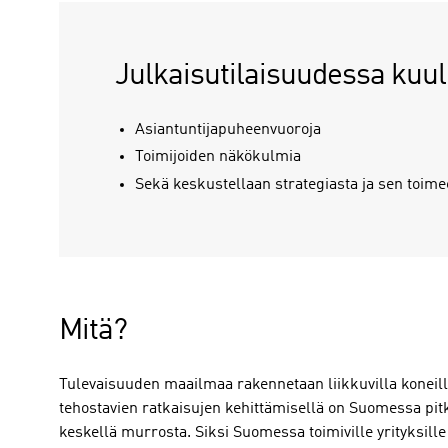
Julkaisutilaisuudessa kuul
Asiantuntijapuheenvuoroja
Toimijoiden näkökulmia
Sekä keskustellaan strategiasta ja sen toim
Mitä?
Tulevaisuuden maailmaa rakennetaan liikkuvilla koneilla
tehostavien ratkaisujen kehittämisellä on Suomessa pit
keskellä murrosta. Siksi Suomessa toimiville yrityksill