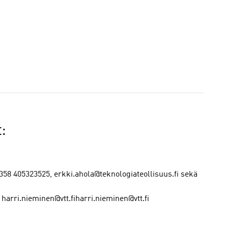
:
 +358 405323525, erkki.ahola@teknologiateollisuus.fi sekä
 harri.nieminen@vtt.fiharri.nieminen@vtt.fi