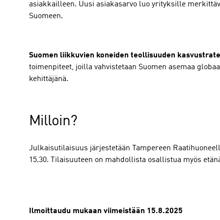
asiakkailleen. Uusi asiakasarvo luo yrityksille merkitt
Suomeen.
Suomen liikkuvien koneiden teollisuuden kasvustrat
toimenpiteet, joilla vahvistetaan Suomen asemaa globaal
kehittäjänä.
Milloin?
Julkaisutilaisuus järjestetään Tampereen Raatihuoneell
15.30. Tilaisuuteen on mahdollista osallistua myös etä
Ilmoittaudu mukaan viimeistään 15.8.2025