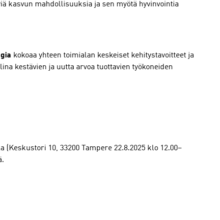
äviä kasvun mahdollisuuksia ja sen myötä hyvinvointia
egia
kokoaa yhteen toimialan keskeiset kehitystavoitteet ja
ina kestävien ja uutta arvoa tuottavien työkoneiden
a (Keskustori 10, 33200 Tampere 22.8.2025 klo 12.00–
nä.