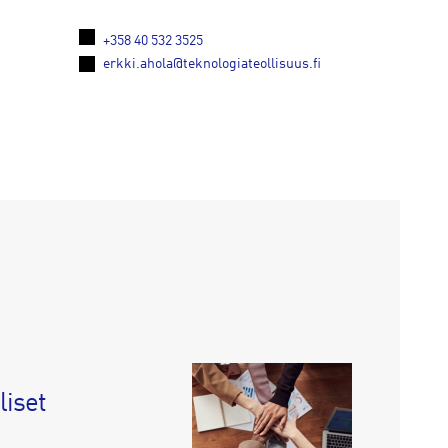
+358 40 532 3525
erkki.ahola@teknologiateollisuus.fi
liset