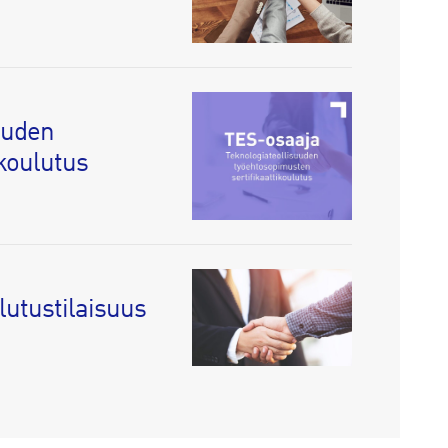
uuden
koulutus
ulutustilaisuus