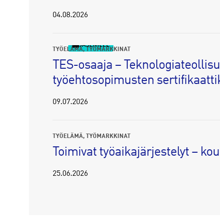
04.08.2026
JÄSENILLE
TYÖELÄMÄ
TYÖMARKKINAT
TES-osaaja – Teknologiateollis
työehtosopimusten sertifikaatti
09.07.2026
TYÖELÄMÄ
TYÖMARKKINAT
Toimivat työaikajärjestelyt – ko
25.06.2026