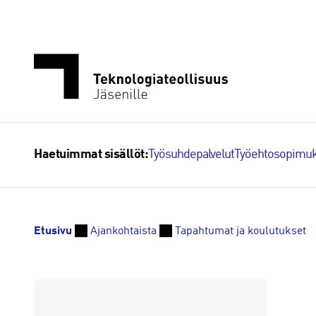
Siirry
sisältöön
Työsuhdepalvelut
Työehtosopimuk
Haetuimmat sisällöt:
Etusivu
Ajankohtaista
Tapahtumat ja koulutukset