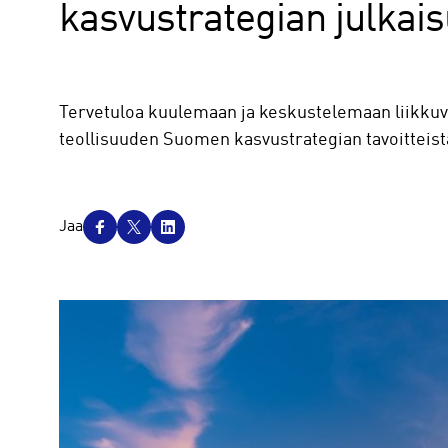
kasvustrategian julkais
Tervetuloa kuulemaan ja keskustelemaan liikkuvi
teollisuuden Suomen kasvustrategian tavoitteist
J
Jaa
a
a