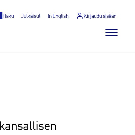
p
Haku
Julkaisut
In English
Kirjaudu sisään
 kansallisen