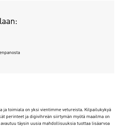
laan:
eenpanosta
 ja toimiala on yksi vientimme vetureista. Kilpailukykyä
kät perinteet ja digivihreän siirtymän myötä maailma on
e avautuu täysin uusia mahdollisuuksia tuottaa lisäarvoa