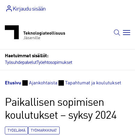
Siirry
Kirjaudu sisään
sisältöön
Haetuimmat sisällöt:
Työsuhdepalvelut
Työehtosopimukset
Etusivu
Ajankohtaista
Tapahtumat ja koulutukset
Paikallisen sopimisen
koulutukset – syksy 2024
TYÖELÄMÄ
TYÖMARKKINAT