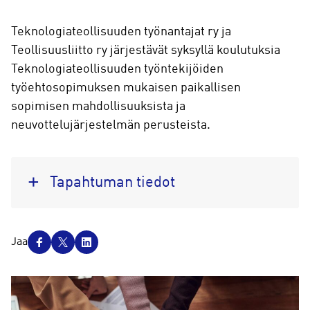
Teknologiateollisuuden työnantajat ry ja
Teollisuusliitto ry järjestävät syksyllä koulutuksia
Teknologiateollisuuden työntekijöiden
työehtosopimuksen mukaisen paikallisen
sopimisen mahdollisuuksista ja
neuvottelujärjestelmän perusteista.
Tapahtuman tiedot
J
Jaa
a
a