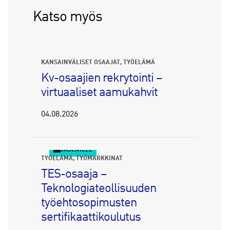
Katso myös
KANSAINVÄLISET OSAAJAT
TYÖELÄMÄ
Kv-osaajien rekrytointi –
virtuaaliset aamukahvit
04.08.2026
JÄSENILLE
TYÖELÄMÄ
TYÖMARKKINAT
TES-osaaja –
Teknologiateollisuuden
työehtosopimusten
sertifikaattikoulutus