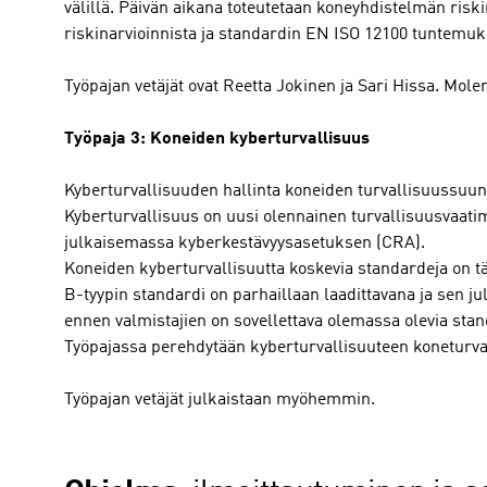
välillä. Päivän aikana toteutetaan koneyhdistelmän ris
riskinarvioinnista ja standardin EN ISO 12100 tuntemukse
Työpajan vetäjät ovat Reetta Jokinen ja Sari Hissa. Mo
Työpaja 3: Koneiden kyberturvallisuus
Kyberturvallisuuden hallinta koneiden turvallisuussuun
Kyberturvallisuus on uusi olennainen turvallisuusvaat
julkaisemassa kyberkestävyysasetuksen (CRA).
Koneiden kyberturvallisuutta koskevia standardeja on 
B-tyypin standardi on parhaillaan laadittavana ja sen jul
ennen valmistajien on sovellettava olemassa olevia stan
Työpajassa perehdytään kyberturvallisuuteen koneturv
Työpajan vetäjät julkaistaan myöhemmin.