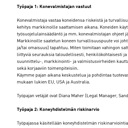
Työpaja 1: Konevalmistajan vastuut
Konevalmistaja vastaa koneidensa riskeistä ja turvallis
kehitys markkinoille saattamisen aikana. Koneiden käyt
työsuojelulainsäädäntö ja mm. konevalmistajan ohjeet j
Markkinoille saatetun koneen turvallisuuspuute voi joht
ja/tai omaisuus) tapahtuu. Miten toimitaan vahingon sat
liittyviä seurauksia taloudellisesti, henkilökohtaisest
suunnittelu-, markkinointi- ja valmistusvirheiden kautta
sekä korjaaviin toimenpiteisiin.
Käymme pajan aikana keskustelua ja pohdintaa tuotevast
mukaan lukien EU, USA ja Australia.
Työpajan vetäjät ovat Diana Maher (Legal Manager, Sandv
Työpaja 2: Koneyhdistelmän riskinarvio
Työpajassa käsitellään koneyhdistelmän riskinarviointia