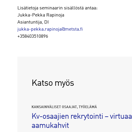
Lisätietoja seminaarin sisällöstä antaa:
Jukka-Pekka Rapinoja
Asiantuntija, DI
jukka-pekka.rapinoja@metsta.fi
+358403510896
Katso myös
KANSAINVÄLISET OSAAJAT
TYÖELÄMÄ
Kv-osaajien rekrytointi – virtuaa
aamukahvit