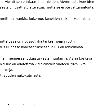
kinarviointi sen elinkaari huomioiden. Aiemmasta koneiden
sta on osallistujalle etua, mutta se ei ole välttämätöntä.
lemmilla on vankka kokemus koneiden riskinarvioinnista.
nittelussa on noussut yhä tärkeämpään rooliin.
imus uudessa koneasetuksessa ja EU on lähiaikoina
tähän mennessä julkaistu vasta muutamia. Asiaa koskeva
kaisua on odotettava vielä ainakin vuoteen 2026. Sitä
dardeja.
allisuuden näkökulmasta.