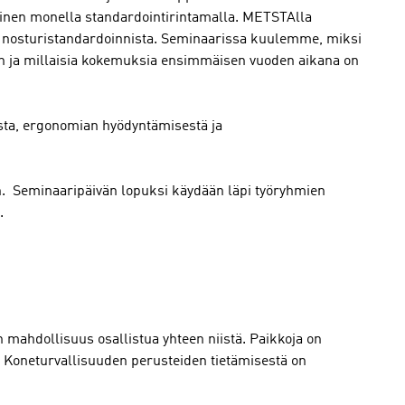
iivinen monella standardointirintamalla. METSTAlla
a nosturistandardoinnista. Seminaarissa kuulemme, miksi
ntiin ja millaisia kokemuksia ensimmäisen vuoden aikana on
ta, ergonomian hyödyntämisestä ja
an. Seminaaripäivän lopuksi käydään läpi työryhmien
.
on mahdollisuus osallistua yhteen niistä. Paikkoja on
ä. Koneturvallisuuden perusteiden tietämisestä on