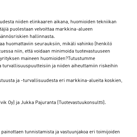
uudesta niiden elinkaaren aikana, huomioiden tekniikan
täjiä puolestaan velvoittaa markkina-alueen
äännösriskien hallinnasta.
aa huomattaviin seurauksiin, mikäli vahinko (henkilö
tuessa niin, että voidaan minimoida tuotevastuuseen
i ja yrityksen maineen huomioiden?Tutustumme
 turvallisuuspuutteisiin ja niiden aiheuttamiin riskeihin
uusta ja -turvallisuudesta eri markkina-alueita koskien,
ik Oy) ja Jukka Pajuranta (Tuotevastuukonsultti).
 painottaen tunnistamista ja vastuunjakoa eri toimijoiden