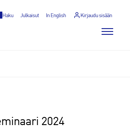
p
Haku
Julkaisut
In English
Kirjaudu sisään
seminaari 2024