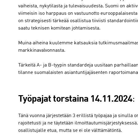
vaiheista, nykytilasta ja tulevaisuudesta. Suomi on akt
viimeisin iso harppaus on vastuunotto eurooppalaisest
on strategisesti tärkeää osallistua tiiviisti standardoi
saatu teknisen komitean johtamisesta.
Muina aiheina kuulemme katsauksia tutkimusmaailmas
markkinavalvonnasta.
Tärkeitä A- ja B-tyypin standardeja uusitaan parhailla
tilanne suomalaisten asiantuntijajäsenten raportoimana
Työpajat torstaina 14.11.2024
:
Tänä vuonna järjestetään 3 erillistä työpajaa ja sinulla 
rajoitetusti ja ne täytetään ilmoittautumisjärjestyksess
osallistujalle etua, mutta se ei ole välttämätöntä.