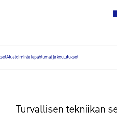
To
set
Aluetoiminta
Tapahtumat ja koulutukset
Turvallisen tekniikan 