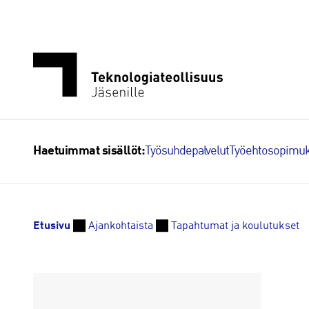
Siirry
sisältöön
Työsuhdepalvelut
Työehtosopimuk
Haetuimmat sisällöt:
Etusivu
Ajankohtaista
Tapahtumat ja koulutukset