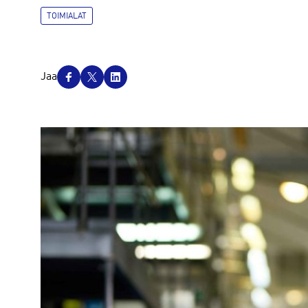
TOIMIALAT
J
Jaa
a
a