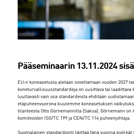
Pääseminaarin 13.11.2024 sisäl
EU:n koneasetusta aletaan soveltamaan vuoden 2027 ta
koneturvallisuusstandardeja on uusittava tai laadittava 
luultavasti vain osa standardeista ehditään uudistama
etäpuheenvuorona kuulemme koneasetuksen vaikutuksis
tilanteesta Otto Görnemannilta (Saksa). Görnemann on A
komiteoiden ISO/TC 199 ja CEN/TC 114 puheenjohtaja.
Suomalainen standardointi täyttää tänä vuonna pyöreät s