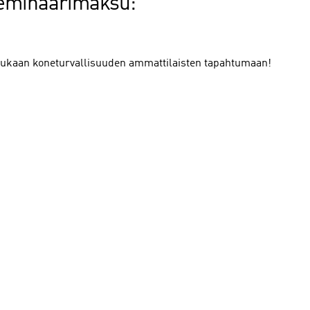
 seminaarimaksu:
 mukaan koneturvallisuuden ammattilaisten tapahtumaan!