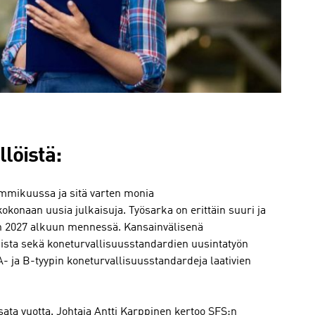
löistä:
mmikuussa ja sitä varten monia
kokonaan uusia julkaisuja. Työsarka on erittäin suuri ja
an 2027 alkuun mennessä. Kansainvälisenä
ta sekä koneturvallisuusstandardien uusintatyön
- ja B-tyypin koneturvallisuusstandardeja laativien
ata vuotta. Johtaja Antti Karppinen kertoo SFS:n