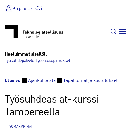
Siirry
Kirjaudu sisään
sisältöön
Haetuimmat sisällöt:
Työsuhdepalvelut
Työehtosopimukset
Etusivu
Ajankohtaista
Tapahtumat ja koulutukset
Työsuhdeasiat-kurssi
Tampereella
TYÖMARKKINAT