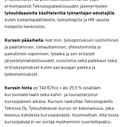
erinomaisesti Teknologiateollisuuden jäsenyritysten
työsuhdeasioita käsitteleville työnantajan edustajille
,
kuten tuotantopäälliköille, työnjohtajille ja HR-asioita
hoitaville henkilöille.
Kurssin pääaiheita
ovat mm. työsopimuksen solmiminen
ja päättäminen, lomauttaminen, yhteistoiminta ja
paikallinen sopiminen, työaika ja sen erilaiset
järjestelymahdollisuudet, vuosiloma sekä palkkaus sekä
erilliskysymykset kuten sairausajan palkka ja
työkomennukset.
Kurssin hinta
on 740 €/hlö + alv 25,5 % sisältäen
kurssimateriaalit sekä kahvi- ja lounastarjoilut
kurssipäivien aikana. Kurssin laskuttaa Teknologiainfo
Teknova Oy. Työsuhdeasiat-kurssi on kokonaisuus, joka
koostuu kahdesta kurssipäivästä. Huomioithan, että toista
kurssipäivää ei voi siirtää myöhemmin suoritettavaksi.