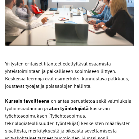
Yritysten erilaiset tilanteet edellyttävät osaamista
yhteistoimintaan ja paikalliseen sopimiseen liittyen.
Keskeisiä teemoja ovat esimerkiksi kannustava palkkaus,
joustavat työajat ja poissaolojen hallinta.
Kurssin tavoitteena
on antaa perustietoa sekä valmiuksia
työlainsäädännön ja
alan työntekijöitä
koskevan
työehtosopimuksen (Työehtosopimus,
teknologiateollisuuden työntekijät) keskeisten määräysten
sisällöstä, merkityksestä ja oikeasta soveltamisesta
yrityskohtaiset tarpeet huomioiden. Kurssi sopii