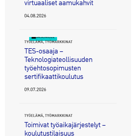
virtuaaliset aamukahvit
04.08.2026
JÄSENILLE
TYÖELÄMÄ
TYÖMARKKINAT
TES-osaaja –
Teknologiateollisuuden
työehtosopimusten
sertifikaattikoulutus
09.07.2026
TYÖELÄMÄ
TYÖMARKKINAT
Toimivat työaikajärjestelyt –
koulutustilaisuus