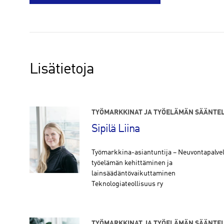
Lisätietoja
TYÖMARKKINAT JA TYÖELÄMÄN SÄÄNTE
Sipilä Liina
Työmarkkina-asiantuntija – Neuvontapalvel
työelämän kehittäminen ja
lainsäädäntövaikuttaminen
Teknologiateollisuus ry
TYÖMARKKINAT JA TYÖELÄMÄN SÄÄNTE