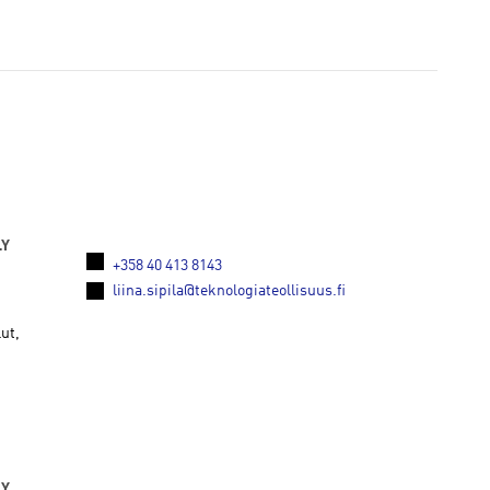
LY
+358 40 413 8143
liina.sipila@teknologiateollisuus.fi
ut,
LY