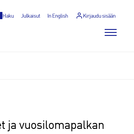
p
Haku
Julkaisut
In English
Kirjaudu sisään
t ja vuosilomapalkan