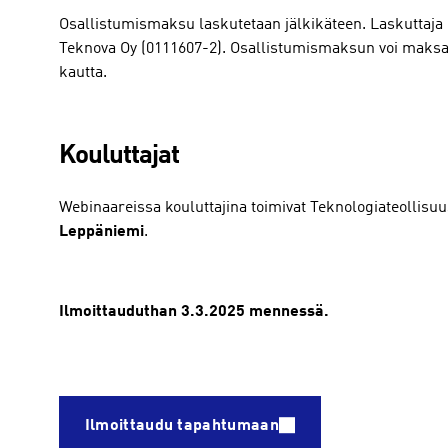
Osallistumismaksu laskutetaan jälkikäteen. Laskuttaja
Teknova Oy (0111607-2). Osallistumismaksun voi maksa
kautta.
Kouluttajat
Webinaareissa kouluttajina toimivat Teknologiateollisu
Leppäniemi
.
Ilmoittauduthan 3.3.2025 mennessä.
Ilmoittaudu tapahtumaan