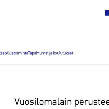
To
set
Aluetoiminta
Tapahtumat ja koulutukset
Vuosilomalain perustee