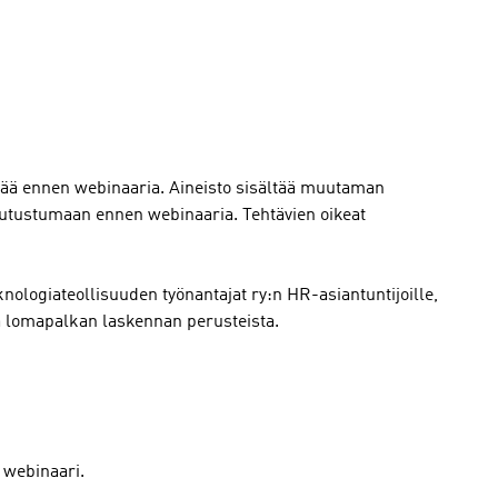
vää ennen webinaaria. Aineisto sisältää muutaman
tutustumaan ennen webinaaria. Tehtävien oikeat
knologiateollisuuden työnantajat ry:n HR-asiantuntijoille,
etoa lomapalkan laskennan perusteista.
r webinaari.