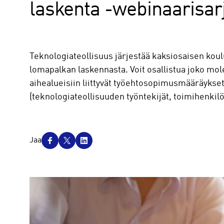
laskenta -​webinaarisar
Teknologiateollisuus järjestää kaksiosaisen kou
lomapalkan laskennasta. Voit osallistua joko mole
aihealueisiin liittyvät työehtosopimusmääräykse
(teknologiateollisuuden työntekijät, toimihenkilö
J
Jaa
a
a