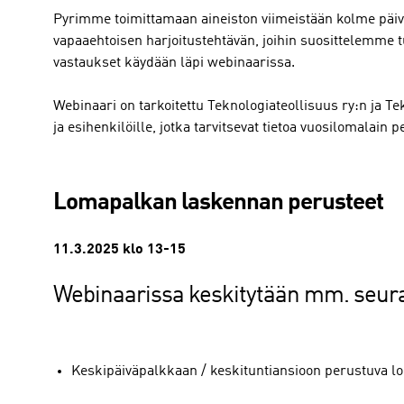
Pyrimme toimittamaan aineiston viimeistään kolme päi
vapaaehtoisen harjoitustehtävän, joihin suosittelemme 
vastaukset käydään läpi webinaarissa.
Webinaari on tarkoitettu Teknologiateollisuus ry:n ja Te
ja esihenkilöille, jotka tarvitsevat tietoa vuosilomalain 
Lomapalkan laskennan perusteet
11.3.2025 klo 13-15
Webinaarissa keskitytään mm. seura
Keskipäiväpalkkaan / keskituntiansioon perustuva 