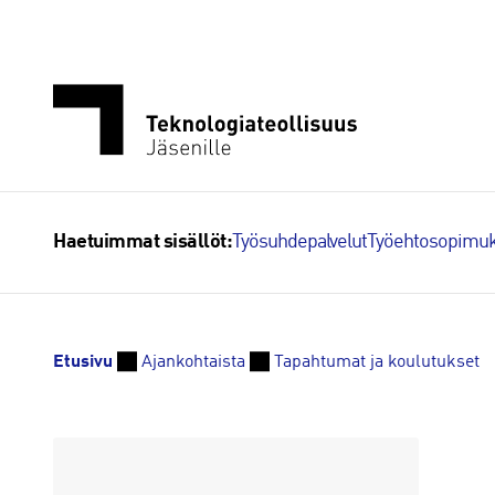
Siirry
sisältöön
Työsuhdepalvelut
Työehtosopimuk
Haetuimmat sisällöt:
Etusivu
Ajankohtaista
Tapahtumat ja koulutukset