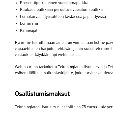
Prosenttiperusteinen vuosilomapalkka
Kuukausipalkkaan perustuva vuosilomapalkka
Lomakorvaus työsuhteen kestäessä ja päättyessä
Lomaraha
Kanneajat
Pyrimme toimittamaan aineiston viimeistään kolme päi
vapaaehtoisen harjoitustehtävän, joihin suosittelemme 
vastaukset käydään läpi webinaarissa.
Webinaari on tarkoitettu Teknologiateollisuus ry:n ja Te
esihenkilöille ja palkanlaskijoille, jotka tarvitsevat ti
Osallistumismaksut
Teknologiateollisuus ry:n jäsenille on 75 euroa + alv pe