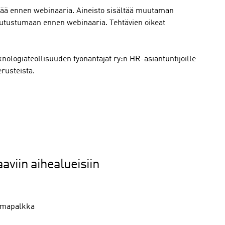
vää ennen webinaaria. Aineisto sisältää muutaman
tutustumaan ennen webinaaria. Tehtävien oikeat
knologiateollisuuden työnantajat ry:n HR-asiantuntijoille
perusteista.
aviin aihealueisiin
lomapalkka