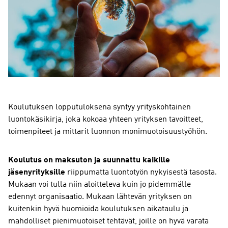
Koulutuksen lopputuloksena syntyy yrityskohtainen
luontokäsikirja, joka kokoaa yhteen yrityksen tavoitteet,
toimenpiteet ja mittarit luonnon monimuotoisuustyöhön.
Koulutus on maksuton ja suunnattu kaikille
jäsenyrityksille
riippumatta luontotyön nykyisestä tasosta.
Mukaan voi tulla niin aloitteleva kuin jo pidemmälle
edennyt organisaatio. Mukaan lähtevän yrityksen on
kuitenkin hyvä huomioida koulutuksen aikataulu ja
mahdolliset pienimuotoiset tehtävät, joille on hyvä varata