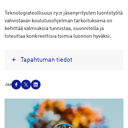
Teknologiateollisuus ry:n jäsenyritysten luontotyötä
vahvistavan koulutusohjelman tarkoituksena on
kehittää valmiuksia tunnistaa, suunnitella ja
toteuttaa konkreettisia toimia luonnon hyväksi.
Tapahtuman tiedot
J
Jaa
a
a