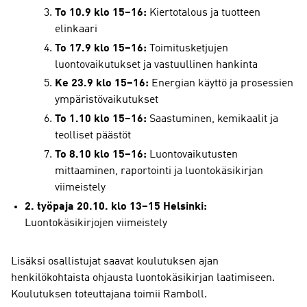
To 10.9 klo 15–16:
Kiertotalous ja tuotteen
elinkaari
To 17.9 klo 15–16:
Toimitusketjujen
luontovaikutukset ja vastuullinen hankinta
Ke 23.9 klo 15–16:
Energian käyttö ja prosessien
ympäristövaikutukset
To 1.10 klo 15–16:
Saastuminen, kemikaalit ja
teolliset päästöt
To 8.10 klo 15–16:
Luontovaikutusten
mittaaminen, raportointi ja luontokäsikirjan
viimeistely
2. työpaja 20.10. klo 13–15 Helsinki:
Luontokäsikirjojen viimeistely
Lisäksi osallistujat saavat koulutuksen ajan
henkilökohtaista ohjausta luontokäsikirjan laatimiseen.
Koulutuksen toteuttajana toimii Ramboll.