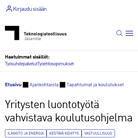
Siirry
Kirjaudu sisään
sisältöön
Haetuimmat sisällöt:
Työsuhdepalvelut
Työehtosopimukset
Etusivu
Ajankohtaista
Tapahtumat ja koulutukset
Yritysten luontotyötä
vahvistava koulutusohjelma
ILMASTO JA ENERGIA
KESTÄVÄ KEHITYS
VASTUULLISUUS