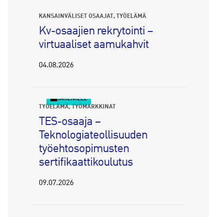
KANSAINVÄLISET OSAAJAT
TYÖELÄMÄ
Kv-osaajien rekrytointi –
virtuaaliset aamukahvit
04.08.2026
JÄSENILLE
TYÖELÄMÄ
TYÖMARKKINAT
TES-osaaja –
Teknologiateollisuuden
työehtosopimusten
sertifikaattikoulutus
09.07.2026