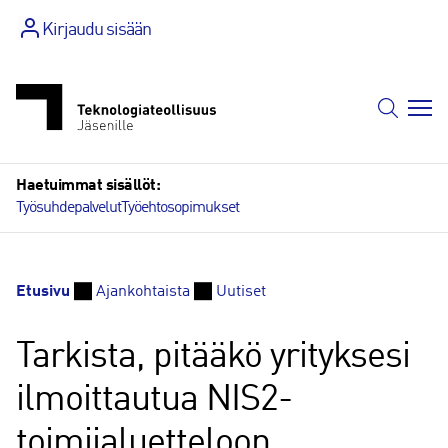
Siirry
Kirjaudu sisään
sisältöön
Haetuimmat sisällöt:
Työsuhdepalvelut
Työehtosopimukset
Etusivu
Ajankohtaista
Uutiset
Tarkista, pitääkö yrityksesi
ilmoittautua NIS2-
toimijaluetteloon