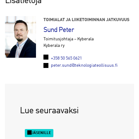
Lisätietoja
TOIMIALAT JA LIIKETOIMINNAN JATKUVUUS
Sund Peter
Toimitusjohtaja – Kyberala
Kyberala ry
+358 50 565 0621
peter.sund@teknologiateollisuus.fi
Lue seuraavaksi
JÄSENILLE