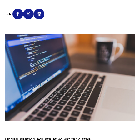
J
Jaa
a
a
Organisaation edustajat voivat tarkistaa