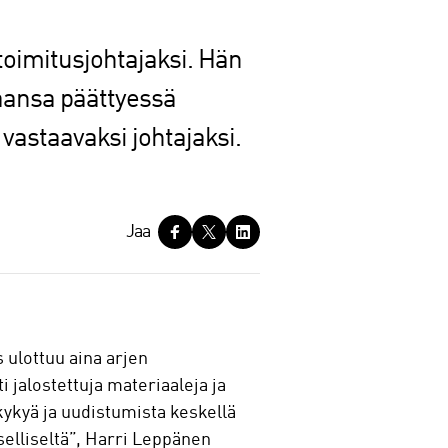
 toimitusjohtajaksi. Hän
aansa päättyessä
astaavaksi johtajaksi.
Jaa
 ulottuu aina arjen
i jalostettuja materiaaleja ja
kykyä ja uudistumista keskellä
selliseltä”, Harri Leppänen