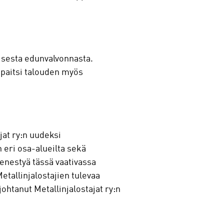
tisesta edunvalvonnasta.
 paitsi talouden myös
jat ry:n uudeksi
 eri osa-alueilta sekä
enestyä tässä vaativassa
tallinjalostajien tulevaa
johtanut Metallinjalostajat ry:n