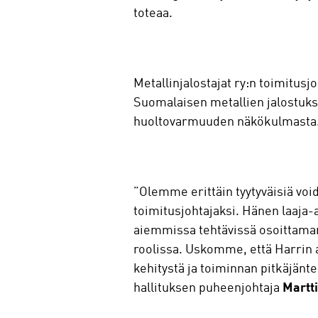
toteaa.
Metallinjalostajat ry:n toimitus
Suomalaisen metallien jalostukse
huoltovarmuuden näkökulmasta
”Olemme erittäin tyytyväisiä voi
toimitusjohtajaksi. Hänen laaja-
aiemmissa tehtävissä osoittaman
roolissa. Uskomme, että Harrin a
kehitystä ja toiminnan pitkäjänte
hallituksen puheenjohtaja
Martti