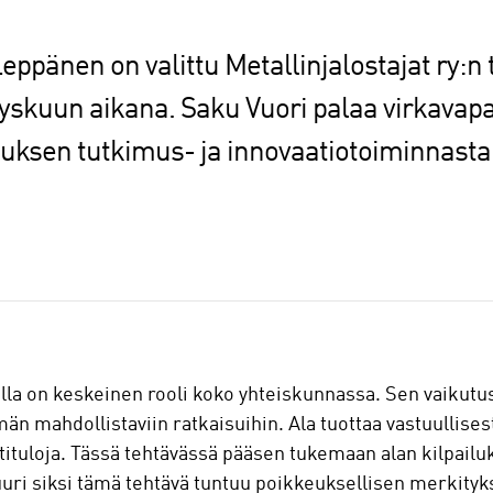
Leppänen on valittu Metallinjalostajat ry:n
yyskuun aikana. Saku Vuori palaa virkavap
ksen tutkimus- ja innovaatiotoiminnasta v
lla on keskeinen rooli koko yhteiskunnassa. Sen vaikutus
män mahdollistaviin ratkaisuihin. Ala tuottaa vastuullisest
tituloja. Tässä tehtävässä pääsen tukemaan alan kilpailu
uuri siksi tämä tehtävä tuntuu poikkeuksellisen merkityk