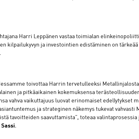
johtajana Harri Leppänen vastaa toimialan elinkeinopoliit
n kilpailukyvyn ja investointien edistäminen on tärkeää
.
dessamme toivottaa Harrin tervetulleeksi Metallinjalosta
alainen ja pitkäaikainen kokemuksensa terästeollisuuden
sa vahva vaikuttajuus luovat erinomaiset edellytykset m
siantuntemus ja strateginen näkemys tukevat vahvasti Me
istä tavoitteiden saavuttamista”, toteaa valintaprosessia 
 Sassi
.