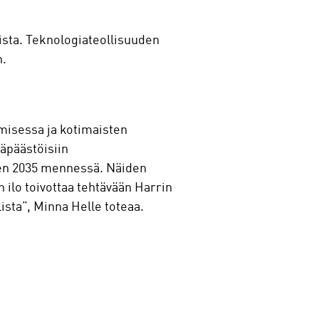
oista. Teknologiateollisuuden
n.
misessa ja kotimaisten
äpäästöisiin
een 2035 mennessä. Näiden
 ilo toivottaa tehtävään Harrin
ista”, Minna Helle toteaa.