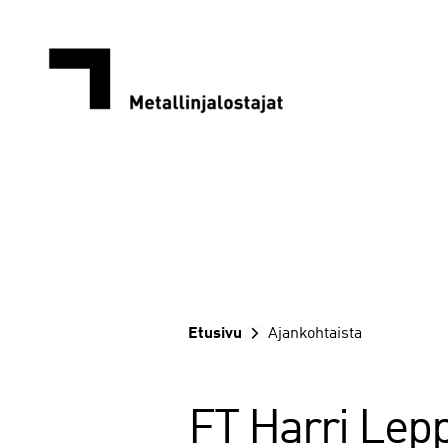
Siirry
sisältöön
Etusivu
Ajankohtaista
FT Harri Lepp