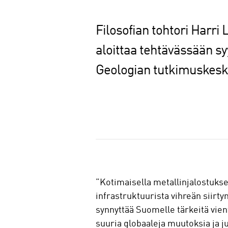
Filosofian tohtori Harri 
aloittaa tehtävässään s
Geologian tutkimuskesku
J
a
a
”Kotimaisella metallinjalostukse
infrastruktuurista vihreän siirty
synnyttää Suomelle tärkeitä vien
suuria globaaleja muutoksia ja j