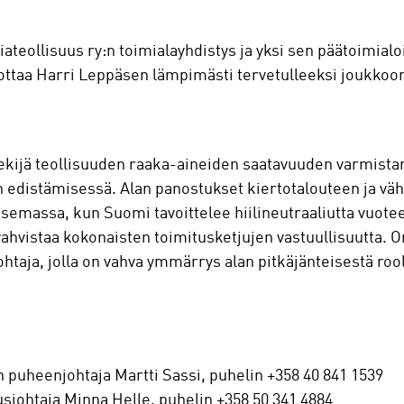
iateollisuus ry:n toimialayhdistys ja yksi sen päätoimial
ottaa Harri Leppäsen lämpimästi tervetulleeksi joukkoo
tekijä teollisuuden raaka-aineiden saatavuuden varmista
 edistämisessä. Alan panostukset kiertotalouteen ja väh
semassa, kun Suomi tavoittelee hiilineutraaliutta vuot
ahvistaa kokonaisten toimitusketjujen vastuullisuutta. On
ohtaja, jolla on vahva ymmärrys alan pitkäjänteisestä rool
en puheenjohtaja Martti Sassi, puhelin +358 40 841 1539
usjohtaja Minna Helle, puhelin +358 50 341 4884