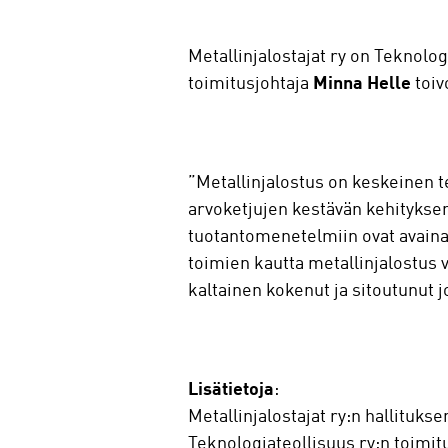
Metallinjalostajat ry on Teknolog
toimitusjohtaja
Minna Helle
toiv
”Metallinjalostus on keskeinen 
arvoketjujen kestävän kehityksen
tuotantomenetelmiin ovat avaina
toimien kautta metallinjalostus v
kaltainen kokenut ja sitoutunut j
Lisätietoja
:
Metallinjalostajat ry:n hallituks
Teknologiateollisuus ry:n toimit