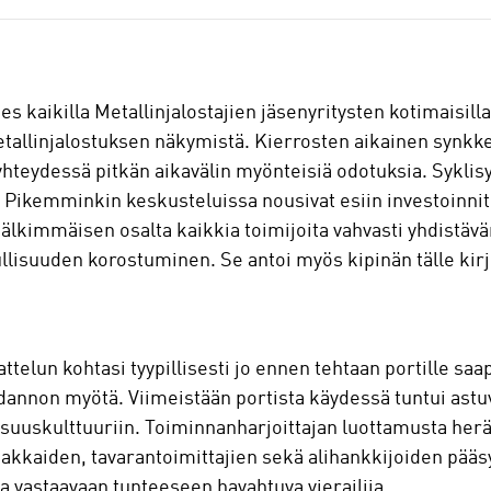
s kaikilla Metallinjalostajien jäsenyritysten kotimaisill
metallinjalostuksen näkymistä. Kierrosten aikainen synkke
hteydessä pitkän aikavälin myönteisiä odotuksia. Syklis
 Pikemminkin keskusteluissa nousivat esiin investoinnit
lkimmäisen osalta kaikkia toimijoita vahvasti yhdistävänä
ullisuuden korostuminen. Se antoi myös kipinän tälle kirj
attelun kohtasi tyypillisesti jo ennen tehtaan portille s
dannon myötä. Viimeistään portista käydessä tuntui astu
lisuuskulttuuriin. Toiminnanharjoittajan luottamusta her
siakkaiden, tavarantoimittajien sekä alihankkijoiden pääs
oa vastaavaan tunteeseen havahtuva vierailija.