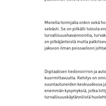
Monella toimijalla onkin sekä h
selvästi. Se on pitkälti tulosta e
turvallisuushavainnointia, turva
on pitkäjänteistä mutta palkitse
jaksoon ilman poissaoloon johtan
Digitaalisen tiedonsiirron ja aut
kuormittavuutta. Kehitys on omi
suuntautuneiden keskuudessa ja 
enemmän kysymyksiä, jotka liitty
turvallisuuskäytännöistä huoleht