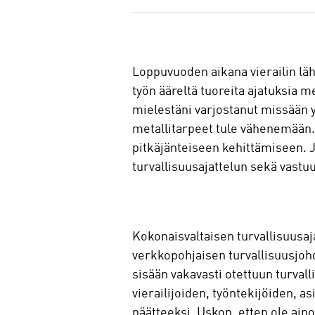
a
Loppuvuoden aikana vierailin lähe
työn ääreltä tuoreita ajatuksia 
mielestäni varjostanut missään y
metallitarpeet tule vähenemään.
pitkäjänteiseen kehittämiseen. Jä
turvallisuusajattelun sekä vastu
Kokonaisvaltaisen turvallisuusaj
verkkopohjaisen turvallisuusjoh
sisään vakavasti otettuun turval
vierailijoiden, työntekijöiden, a
päätteeksi. Uskon, etten ole ain