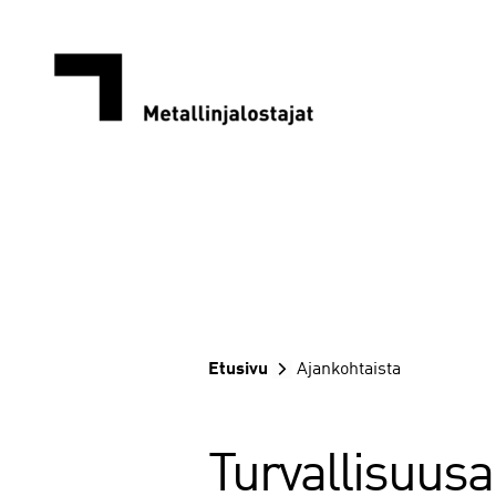
Siirry
sisältöön
Etusivu
Ajankohtaista
Turvallisuusaj