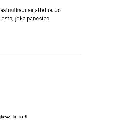
astuullisuusajattelua. Jo
alasta, joka panostaa
ateollisuus.fi