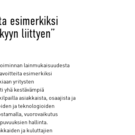
ta esimerkiksi
kyyn liittyen”
a toiminnan lainmukaisuudesta
voitteita esimerkiksi
kiaan yritysten
hti yhä kestävämpiä
pailla asiakkaista, osaajista ja
iden ja teknologioiden
stamalla, vuorovaikutus
ppuvuuksien hallinta.
kkaiden ja kuluttajien