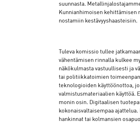
suunnasta. Metallinjalostajamme 
Kunnianhimoisen kehittämisen nä
nostamiin kestävyyshaasteisiin.
Tuleva komissio tullee jatkamaa
vähentämisen rinnalla kulkee my
näkökulmasta vastuullisesti ja vä
tai politiikkatoimien toimeenpa
teknologioiden käyttöönottoa, jo
valmistusmateriaalien käyttöä. E
monin osin. Digitaalisen tuotepa
kokonaisvaltaisempaa ajattelua. 
hankinnat tai kolmansien osapu