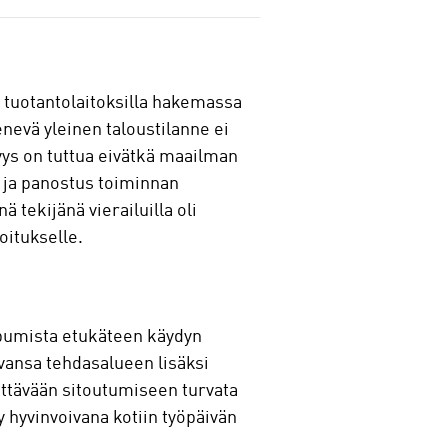
a tuotantolaitoksilla hakemassa
nevä yleinen taloustilanne ei
yys on tuttua eivätkä maailman
 ja panostus toiminnan
 tekijänä vierailuilla oli
oitukselle.
aapumista etukäteen käydyn
vansa tehdasalueen lisäksi
ättävään sitoutumiseen turvata
y hyvinvoivana kotiin työpäivän