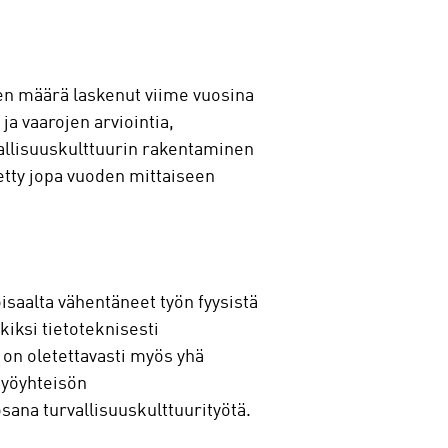
ien määrä laskenut viime vuosina
 ja vaarojen arviointia,
vallisuuskulttuurin rakentaminen
letty jopa vuoden mittaiseen
oisaalta vähentäneet työn fyysistä
iksi tietoteknisesti
on oletettavasti myös yhä
työyhteisön
osana turvallisuuskulttuurityötä.