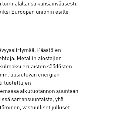
toimialallansa kansainvälisesti.
iksi Euroopan unionin esille
ävyyssiirtymää. Päästöjen
toja. Metallinjalostajien
kökulmaksi erilaisten säädösten
 mm. uusiutuvan energian
i tuotettujen
jenemassa alkutuotannon suuntaan
vissä samansuuntaista, yhä
äminen, vastuulliset julkiset