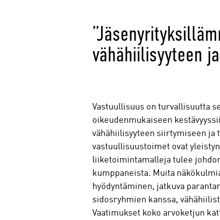
”Jäsenyrityksilläm
vähähiilisyyteen j
Vastuullisuus on turvallisuutta 
oikeudenmukaiseen kestävyyssiir
vähähiilisyyteen siirtymiseen ja
vastuullisuustoimet ovat yleisty
liiketoimintamalleja tulee johdon
kumppaneista. Muita näkökulmia
hyödyntäminen, jatkuva paranta
sidosryhmien kanssa, vähähiiliste
Vaatimukset koko arvoketjun katt