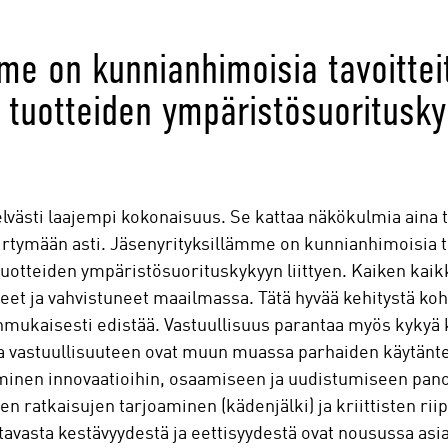
me on kunnianhimoisia tavoittei
a tuotteiden ympäristösuoritusky
selvästi laajempi kokonaisuus. Se kattaa näkökulmia ain
tymään asti. Jäsenyrityksillämme on kunnianhimoisia ta
 tuotteiden ympäristösuorituskykyyn liittyen. Kaiken kaik
neet ja vahvistuneet maailmassa. Tätä hyvää kehitystä ko
mukaisesti edistää. Vastuullisuus parantaa myös kykyä kil
 vastuullisuuteen ovat muun muassa parhaiden käytänte
minen innovaatioihin, osaamiseen ja uudistumiseen pano
n ratkaisujen tarjoaminen (kädenjälki) ja kriittisten rii
avasta kestävyydestä ja eettisyydestä ovat nousussa asia