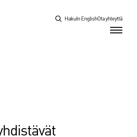
Top
Haku
In English
Ota yhteyttä
yhdistävät