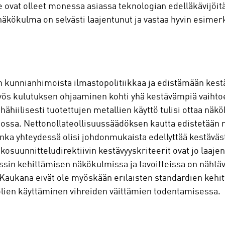
ovat olleet monessa asiassa teknologian edelläkävijöitä 
kökulma on selvästi laajentunut ja vastaa hyvin esimerk
n kunnianhimoista ilmastopolitiikkaa ja edistämään kest
ös kulutuksen ohjaaminen kohti yhä kestävämpiä vaihtoeh
hähiilisesti tuotettujen metallien käyttö tulisi ottaa nä
nossa. Nettonollateollisuussäädöksen kautta edistetään
nka yhteydessä olisi johdonmukaista edellyttää kestäväst
kosuunnitteludirektiivin kestävyyskriteerit ovat jo laa
ssin kehittämisen näkökulmissa ja tavoitteissa on nähtä
Kaukana eivät ole myöskään erilaisten standardien kehitt
olien käyttäminen vihreiden väittämien todentamisessa.