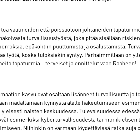
oitoa vaatineiden että poissaoloon johtaneiden tapaturm
nnakoivasta turvallisuustyöstä, joka pitää sisällään riskien
kierroksia, epäkohtiin puuttumista ja osallistamista. Tur
vaa työtä, koska tuloksiakin syntyy. Parhaimmillaan on yl
eita tapaturmia – terveiset ja onnittelut vaan Raaheen!
omaation kasvu ovat osaltaan lisänneet turvallisuutta ja t
aan madaltamaan kynnystä alalle hakeutumiseen esimerk
yleisesti naisten keskuudessa. Tulevaisuudessa edessä 
vät esimerkiksi kyberturvallisuudesta tai monikielisen 
imiseen. Niihinkin on varmaan löydettävissä ratkaisuja 