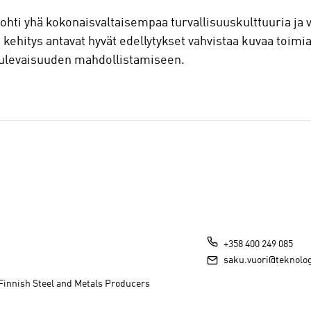
ohti yhä kokonaisvaltaisempaa turvallisuuskulttuuria ja v
 kehitys antavat hyvät edellytykset vahvistaa kuvaa toimi
ulevaisuuden mahdollistamiseen.
+358 400 249 085
saku.vuori@teknologi
/ Finnish Steel and Metals Producers