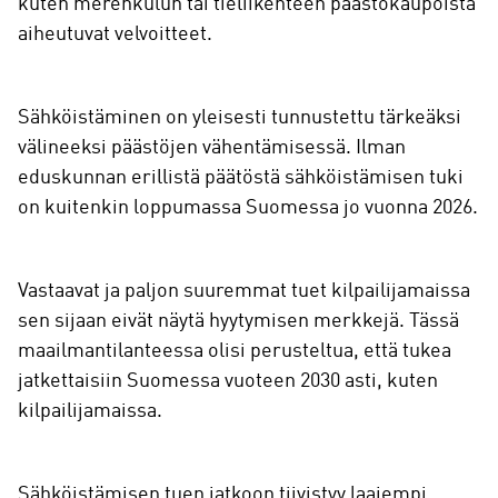
kuten merenkulun tai tieliikenteen päästökaupoista
aiheutuvat velvoitteet.
Sähköistäminen on yleisesti tunnustettu tärkeäksi
välineeksi päästöjen vähentämisessä. Ilman
eduskunnan erillistä päätöstä sähköistämisen tuki
on kuitenkin loppumassa Suomessa jo vuonna 2026.
Vastaavat ja paljon suuremmat tuet kilpailijamaissa
sen sijaan eivät näytä hyytymisen merkkejä. Tässä
maailmantilanteessa olisi perusteltua, että tukea
jatkettaisiin Suomessa vuoteen 2030 asti, kuten
kilpailijamaissa.
Sähköistämisen tuen jatkoon tiivistyy laajempi