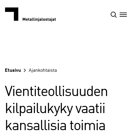
Siirry
sisältöön
Etusivu
Ajankohtaista
Vientiteollisuuden
kilpailukyky vaatii
kansallisia toimia