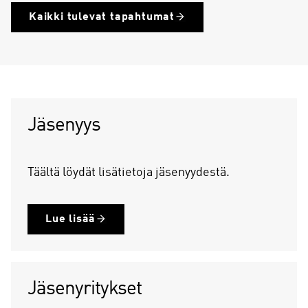
C
Kaikki tulevat tapahtumat
u
r
r
e
n
t
s
Jäsenyys
l
i
d
Täältä löydät lisätietoja jäsenyydestä.
e
)
Lue lisää
Jäsenyritykset