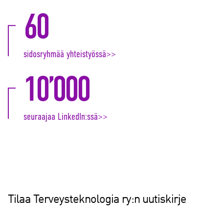
60
sidosryhmää yhteistyössä>>
10’000
seuraajaa LinkedIn:ssä>>
Tilaa Terveysteknologia ry:n uutiskirje