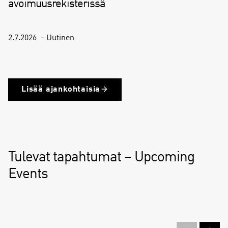
avoimuusrekisterissä
2.7.2026
Uutinen
(
C
Lisää ajankohtaisia
u
r
r
e
n
t
Tulevat tapahtumat – Upcoming
s
Events
l
i
d
e
)