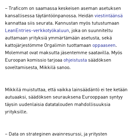
– Traficom on saamassa keskeisen aseman asetuksen
kansallisessa täytäntöönpanossa. Heidän
viestintäänsä
kannattaa siis seurata. Kannustan myös tutustumaan
LeanEntries-verkkotyökaluun
, joka on suunniteltu
auttamaan yrityksiä ymmärtämään asetusta, sekä
kattojärjestömme Orgalimin tuottamaan
oppaaseen
.
Molemmat ovat maksutta jäsentemme saatavilla. Myös
Euroopan komissio tarjoaa
ohjeistusta
säädöksen
soveltamisesta, Mikkilä sanoo.
Mikkilä muistuttaa, että vaikka lainsäädäntö ei tee ketään
autuaaksi, säädöksen seurauksena Eurooppaan syntyy
täysin uudenlaisia datatalouden mahdollisuuksia
yrityksille.
– Data on strateginen avainresurssi, ja yritysten