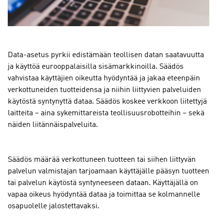
Data-asetus pyrkii edistämään teollisen datan saatavuutta
ja käyttöä eurooppalaisilla sisämarkkinoilla. Säädös
vahvistaa käyttäjien oikeutta hyödyntää ja jakaa eteenpäin
verkottuneiden tuotteidensa ja niihin liittyvien palveluiden
käytöstä syntynyttä dataa. Säädös koskee verkkoon liitettyjä
laitteita – aina sykemittareista teollisuusrobotteihin – sekä
näiden liitännäispalveluita.
Säädös määrää verkottuneen tuotteen tai siihen liittyvän
palvelun valmistajan tarjoamaan käyttäjälle pääsyn tuotteen
tai palvelun käytöstä syntyneeseen dataan. Käyttäjällä on
vapaa oikeus hyödyntää dataa ja toimittaa se kolmannelle
osapuolelle jalostettavaksi.