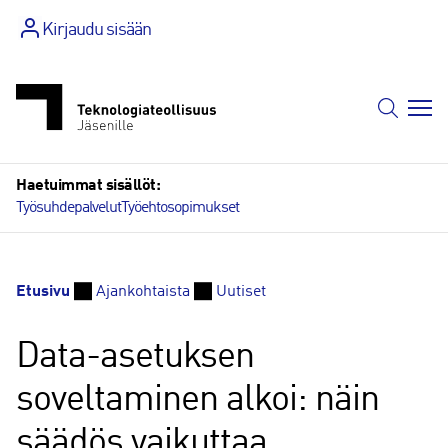
Siirry
Kirjaudu sisään
sisältöön
Haetuimmat sisällöt:
Työsuhdepalvelut
Työehtosopimukset
Etusivu
Ajankohtaista
Uutiset
Data-asetuksen
soveltaminen alkoi: näin
säädös vaikuttaa