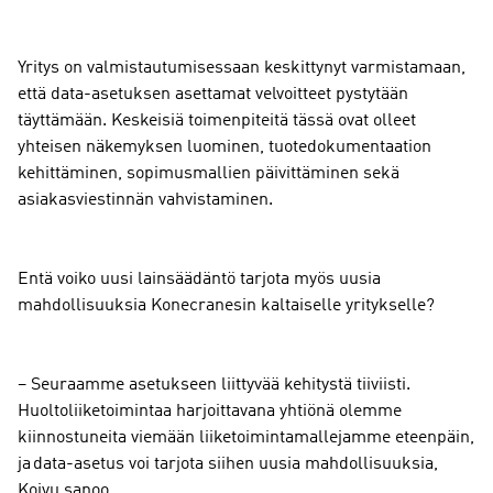
Yritys on valmistautumisessaan keskittynyt varmistamaan,
että data-asetuksen asettamat velvoitteet pystytään
täyttämään. Keskeisiä toimenpiteitä tässä ovat olleet
yhteisen näkemyksen luominen, tuotedokumentaation
kehittäminen, sopimusmallien päivittäminen sekä
asiakasviestinnän vahvistaminen.
Entä voiko uusi lainsäädäntö tarjota myös uusia
mahdollisuuksia Konecranesin kaltaiselle yritykselle?
– Seuraamme asetukseen liittyvää kehitystä tiiviisti.
Huoltoliiketoimintaa harjoittavana yhtiönä olemme
kiinnostuneita viemään liiketoimintamallejamme eteenpäin,
ja data-asetus voi tarjota siihen uusia mahdollisuuksia,
Koivu sanoo.