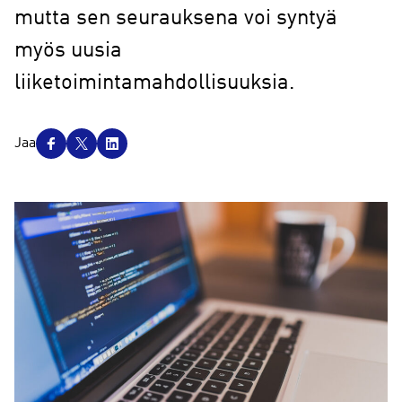
mutta sen seurauksena voi syntyä
myös uusia
liiketoimintamahdollisuuksia.
J
Jaa
a
a