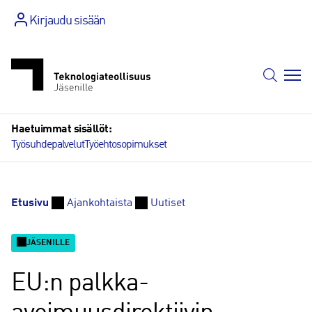
Siirry
Kirjaudu sisään
sisältöön
Haetuimmat sisällöt:
Työsuhdepalvelut
Työehtosopimukset
Etusivu
Ajankohtaista
Uutiset
JÄSENILLE
EU:n palkka-