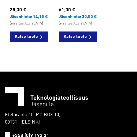
28,30 €
61,00 €
Jäsenhinta:
14,15 €
Jäsenhinta:
30,50 €
(sisältää ALV 25.5 %)
(sisältää ALV 25.5 %)
Katso tuote
Katso tuote
Eteläranta 10, P.O.BOX 10,
00131 HELSINKI
+358 (0)9 192 31