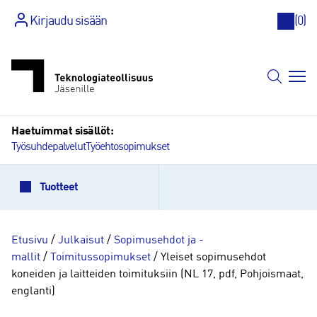
Kirjaudu sisään
(
0
)
Siirry
sisältöön
Haetuimmat sisällöt:
Työsuhdepalvelut
Työehtosopimukset
Tuotteet
Etusivu
/
Julkaisut
/
Sopimusehdot ja -
mallit
/
Toimitussopimukset
/ Yleiset sopimusehdot
koneiden ja laitteiden toimituksiin (NL 17, pdf, Pohjoismaat,
englanti)