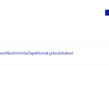
To
set
Aluetoiminta
Tapahtumat ja koulutukset