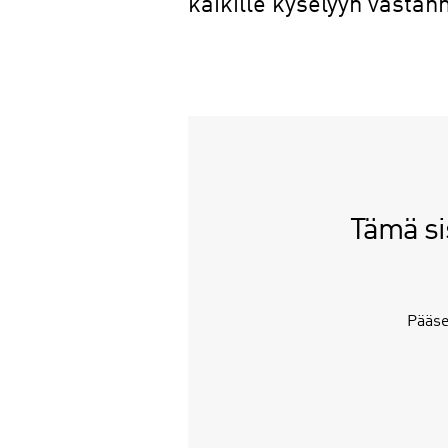
kaikille kyselyyn vastann
Tämä sis
Pääse