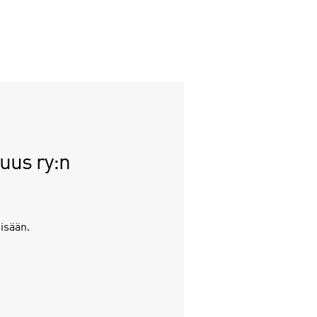
suus ry:n
isään.