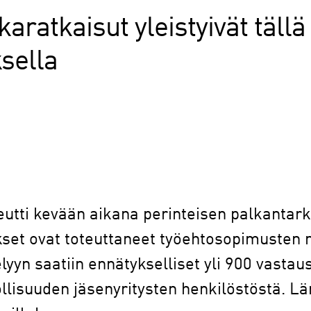
karatkaisut yleistyivät tällä
sella
eutti kevään aikana perinteisen palkantark
ykset ovat toteuttaneet työehtosopimusten
yyn saatiin ennätykselliset yli 900 vastaus
llisuuden jäsenyritysten henkilöstöstä. Lä