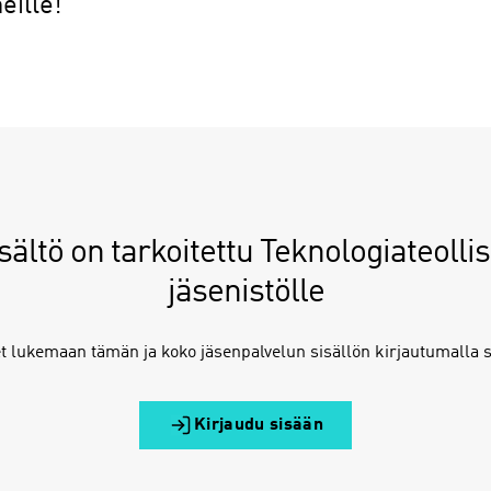
eille!
ältö on tarkoitettu Teknologiateolli
jäsenistölle
t lukemaan tämän ja koko jäsenpalvelun sisällön kirjautumalla s
Kirjaudu sisään