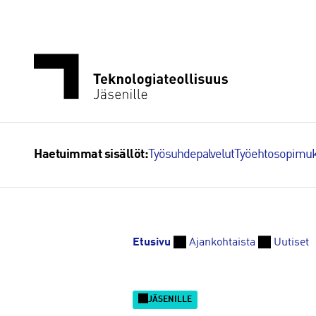
Siirry
sisältöön
Työsuhdepalvelut
Työehtosopimuk
Haetuimmat sisällöt:
Etusivu
Ajankohtaista
Uutiset
JÄSENILLE