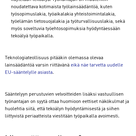
noudatettava kotimaista työlainsäädäntöä, kuten
työsopimuslakia, työaikalakia yhteistoimintalakia,
työelämän tietosuojalakia ja työturvallisuuslakia, sekä
myös soveltuvia työehtosopimuksia hyödyntäessään
tekoälyä työpaikalla.
Teknologiateollisuus pitääkin olemassa olevaa
lainsäädäntöä varsin riittävänä
eikä näe tarvetta uudelle
EU-sääntelylle asiasta
.
Sääntelyyn perustuvien velvoitteiden lisäksi vastuullisen
työnantajan on syytä ottaa huomioon eettiset näkökulmat ja
huolehtia siitä, että tekoälyn hyödyntämisestä ja siihen
liittyvistä periaatteista viestitään työpaikalla avoimesti.