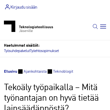
Siirry
Kirjaudu sisään
sisältöön
Haetuimmat sisällöt:
Työsuhdepalvelut
Työehtosopimukset
Etusivu
Ajankohtaista
Teknoblogit
Tekoäly työpaikalla – Mitä
työnantajan on hyvä tietää
lainsäädännöstä?