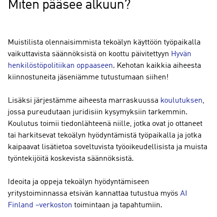
Miten pääsee alkuun?
Muistilista olennaisimmista tekoälyn käyttöön työpaikalla
vaikuttavista säännöksistä on koottu päivitettyyn
Hyvän
henkilöstöpolitiikan oppaaseen
. Kehotan kaikkia aiheesta
kiinnostuneita jäseniämme tutustumaan siihen!
Lisäksi järjestämme aiheesta marraskuussa
koulutuksen
,
jossa pureudutaan juridisiin kysymyksiin tarkemmin.
Koulutus toimii tiedonlähteenä niille, jotka ovat jo ottaneet
tai harkitsevat tekoälyn hyödyntämistä työpaikalla ja jotka
kaipaavat lisätietoa soveltuvista työoikeudellisista ja muista
työntekijöitä koskevista säännöksistä.
Ideoita ja oppeja tekoälyn hyödyntämiseen
yritystoiminnassa etsivän kannattaa tutustua myös
AI
Finland –verkoston
toimintaan ja tapahtumiin.