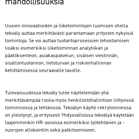
mahdollisuuksia
Uusien innovaatioiden ja liiketoimintojen luomisen ohella
tekoäly auttaa merkittävästi parantamaan yritysten nykyisiä
toimintoja. Se voi auttaa tuotantoprosessien tehostamisen
lisäksi esimerkiksi liiketoiminnan analytiikan ja
päätöksenteon, asiakaspalvelun, sisäisen viestinnän,
sisällöntuotannon, tietoturvan ja riskienhallinnan
kehittämisessä seuraavalle tasolle.
Tulevaisuudessa tekoäly tulee näyttelemään yhä
merkittävämpää roolia myös henkilöstöhallintoon liittyvissä
toiminnoissa ja tehtävissä. Tekoälyn käyttö rekrytoinneissa
on yleistynyt, ja erityisesti Yhdysvalloissa tekoälyä käytetään
laajemminkin HR-asioissa esimerkiksi työtehtävien ja -
vuorojen allokointiin sekä palkitsemiseen.