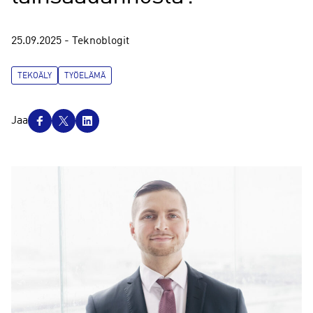
25.09.2025 - Teknoblogit
TEKOÄLY
TYÖELÄMÄ
J
Jaa
a
a