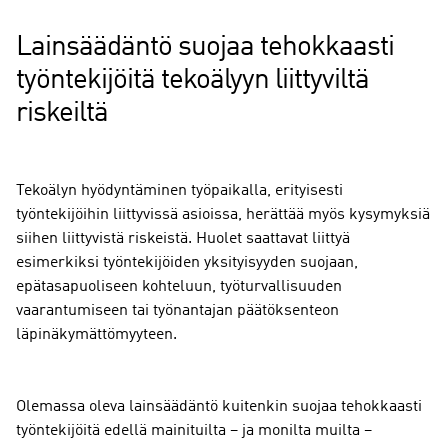
Lainsäädäntö suojaa tehokkaasti
työntekijöitä tekoälyyn liittyviltä
riskeiltä
Tekoälyn hyödyntäminen työpaikalla, erityisesti
työntekijöihin liittyvissä asioissa, herättää myös kysymyksiä
siihen liittyvistä riskeistä. Huolet saattavat liittyä
esimerkiksi työntekijöiden yksityisyyden suojaan,
epätasapuoliseen kohteluun, työturvallisuuden
vaarantumiseen tai työnantajan päätöksenteon
läpinäkymättömyyteen.
Olemassa oleva lainsäädäntö kuitenkin suojaa tehokkaasti
työntekijöitä edellä mainituilta – ja monilta muilta –