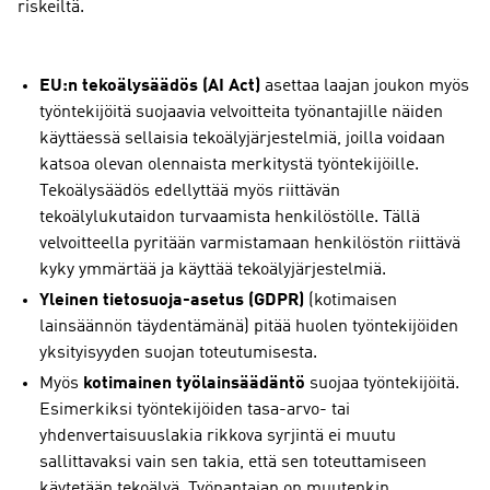
riskeiltä.
EU:n tekoälysäädös (AI Act)
asettaa laajan joukon myös
työntekijöitä suojaavia velvoitteita työnantajille näiden
käyttäessä sellaisia tekoälyjärjestelmiä, joilla voidaan
katsoa olevan olennaista merkitystä työntekijöille.
Tekoälysäädös edellyttää myös riittävän
tekoälylukutaidon turvaamista henkilöstölle. Tällä
velvoitteella pyritään varmistamaan henkilöstön riittävä
kyky ymmärtää ja käyttää tekoälyjärjestelmiä.
Yleinen tietosuoja-asetus (GDPR)
(kotimaisen
lainsäännön täydentämänä) pitää huolen työntekijöiden
yksityisyyden suojan toteutumisesta.
Myös
kotimainen työlainsäädäntö
suojaa työntekijöitä.
Esimerkiksi työntekijöiden tasa-arvo- tai
yhdenvertaisuuslakia rikkova syrjintä ei muutu
sallittavaksi vain sen takia, että sen toteuttamiseen
käytetään tekoälyä. Työnantajan on muutenkin