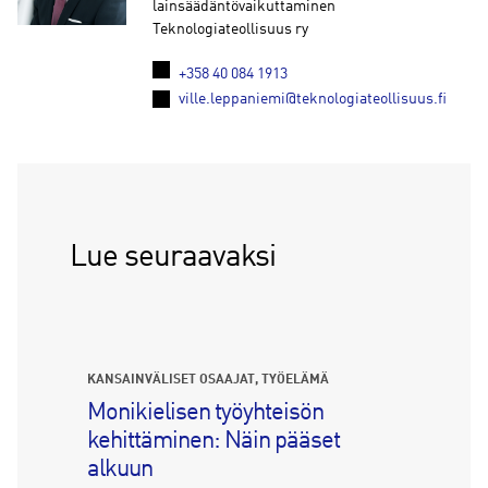
lainsäädäntövaikuttaminen
Teknologiateollisuus ry
+358 40 084 1913
ville.leppaniemi@teknologiateollisuus.fi
Lue seuraavaksi
KANSAINVÄLISET OSAAJAT
TYÖELÄMÄ
Monikielisen työyhteisön
kehittäminen: Näin pääset
alkuun