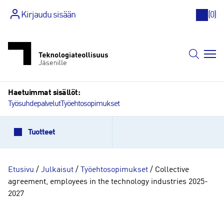
Kirjaudu sisään
(
0
)
Siirry
sisältöön
Haetuimmat sisällöt:
Työsuhdepalvelut
Työehtosopimukset
Tuotteet
Etusivu
/
Julkaisut
/
Työehtosopimukset
/ Collective
agreement, employees in the technology industries 2025-
2027