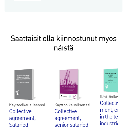
employees
in
the
technology
industries
Saattaisit olla kiinnostunut myös
2025-
2027
näistä
määrä
Käyttöoikeuslis
Col­lec­ti­ve
Käyttöoikeuslisenssi
Käyttöoikeuslisenssi
ment, empl
Collective
Collective
in the tech­no
agreement,
agreement,
in­dustries 
Salaried
senior salaried