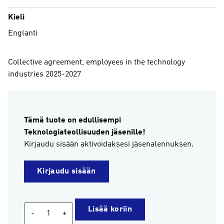
Kieli
Englanti
Collective agreement, employees in the technology
industries 2025-2027
Tämä tuote on edullisempi
Teknologiateollisuuden jäsenille!
Kirjaudu sisään aktivoidaksesi jäsenalennuksen.
Kirjaudu sisään
Collective
Lisää koriin
-
+
agreement,