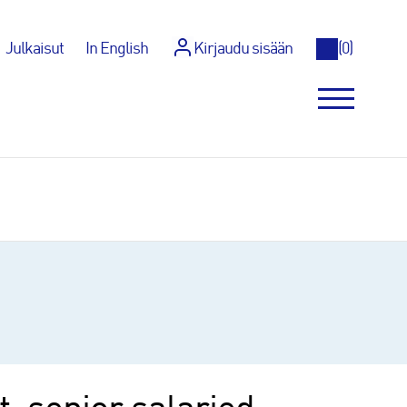
Julkaisut
In English
Kirjaudu sisään
(
0
)
2025–2027