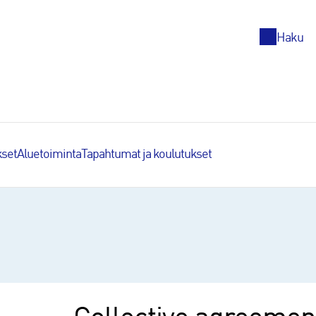
Top
Haku
set
Aluetoiminta
Tapahtumat ja koulutukset
agreement, senior salaried employees in technology industries 