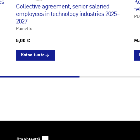
es
Ko
Col­lec­ti­ve agree­ment, se­nior sa­la­ried
te
emplo­yees in tech­no­lo­gy in­dustries 2025–
PD
2027
Painettu
5,00 €
Ma
Katso tuote
Ota yhteyttä