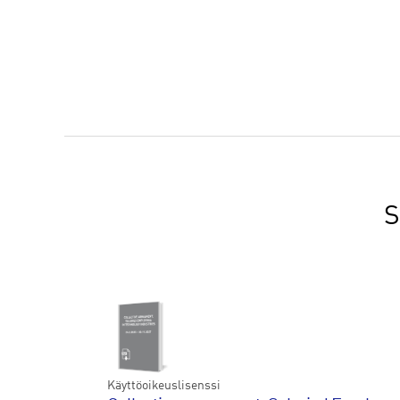
S
Käyttöoikeuslisenssi