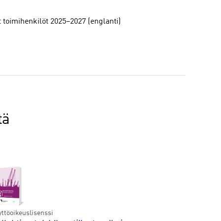
toimihenkilöt 2025–2027 (englanti)
tä
yttöoikeuslisenssi
Käyttöoikeusl