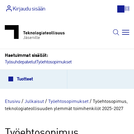
Kirjaudu sisään
(
0
)
Siirry
sisältöön
Haetuimmat sisällöt:
Työsuhdepalvelut
Työehtosopimukset
Tuotteet
Etusivu
/
Julkaisut
/
Työehtosopimukset
/ Työehtosopimus,
teknologiateollisuuden ylemmät toimihenkilöt 2025-2027
Työehtosopimus,