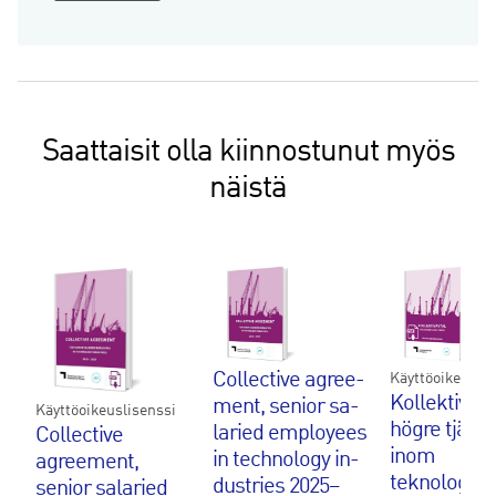
ylemmät
toimihenkilöt
2025-
2027
määrä
Saattaisit olla kiinnostunut myös
näistä
Col­lec­ti­ve agree­
Käyttöoikeuslis
Kollektivavt
ment, se­nior sa­
Käyttöoikeuslisenssi
högre tjän
la­ried emplo­yees
Collective
inom
in tech­no­lo­gy in­
agreement,
teknologiind
dustries 2025–
senior salaried