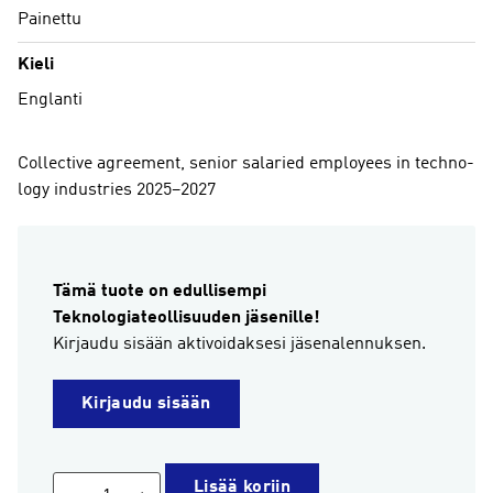
Painettu
Kieli
Englanti
Col­lec­ti­ve agree­ment, se­nior sa­la­ried emplo­yees in tech­no­
lo­gy in­dustries 2025–2027
Tämä tuote on edullisempi
Teknologiateollisuuden jäsenille!
Kirjaudu sisään aktivoidaksesi jäsenalennuksen.
Kirjaudu sisään
Col­
Lisää koriin