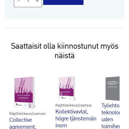
-
+
lec­
ti­
ve
agree­
ment,
se­
Saattaisit olla kiinnostunut myös
nior
sa­
näistä
la­
ried
emplo­
yees
in
tech­
no­
Työehtosop
Käyttöoikeuslisenssi
lo­
Kollektivavtal,
teknologiate
Käyttöoikeuslisenssi
gy
högre tjänstemän
uden
Collective
in­
inom
toimihenkil
agreement,