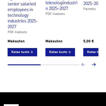
dustries
teknologiindustri
2025-2027
senior salaried
2025–
n 2025–2027
Painettu
employees in
2027
PDF-tiedosto
technology
määrä
industries 2025–
2027
PDF-tiedosto
Maksuton
Maksuton
5,00 €
Katso tuote
Katso tuote
Katso tuote