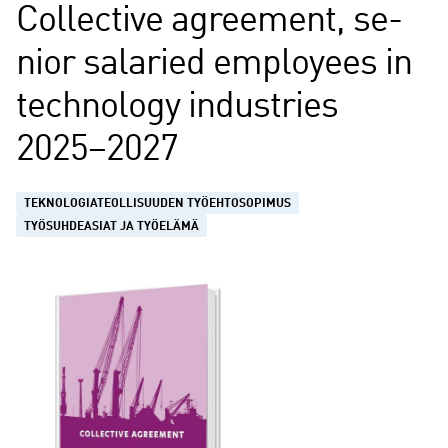
Col­lec­ti­ve agree­ment, se­
nior sa­la­ried emplo­yees in
tech­no­lo­gy in­dustries
2025–2027
TEKNOLOGIATEOLLISUUDEN TYÖEHTOSOPIMUS
TYÖSUHDEASIAT JA TYÖELÄMÄ