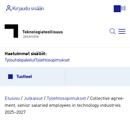
Kirjaudu sisään
(
0
)
Siirry
sisältöön
Haetuimmat sisällöt:
Työsuhdepalvelut
Työehtosopimukset
Tuotteet
Etusivu
/
Julkaisut
/
Työehtosopimukset
/ Col­lec­ti­ve agree­
ment, se­nior sa­la­ried emplo­yees in tech­no­lo­gy in­dustries
2025–2027