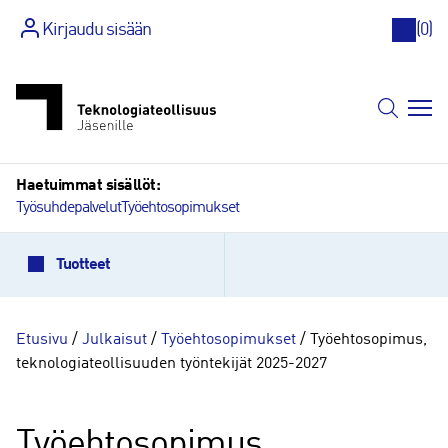
Kirjaudu sisään
(
0
)
Siirry
sisältöön
Haetuimmat sisällöt:
Työsuhdepalvelut
Työehtosopimukset
Tuotteet
Etusivu
/
Julkaisut
/
Työehtosopimukset
/ Työehtosopimus,
teknologiateollisuuden työntekijät 2025-2027
Työehtosopimus,