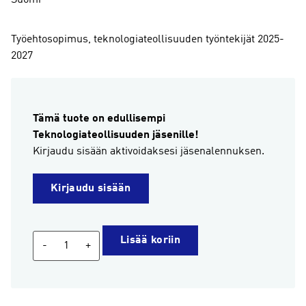
Työehtosopimus, teknologiateollisuuden työntekijät 2025-
2027
Tämä tuote on edullisempi
Teknologiateollisuuden jäsenille!
Kirjaudu sisään aktivoidaksesi jäsenalennuksen.
Kirjaudu sisään
Työehtosopimus,
Lisää koriin
-
+
teknologiateollisuuden
työntekijät
2025-
2027