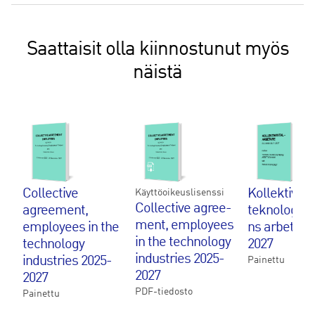
määrä
Saattaisit olla kiinnostunut myös
näistä
Collective
Kollektivavt
Käyttöoikeuslisenssi
Col­lec­ti­ve agree­
agreement,
teknologiind
ment, emplo­yees
employees in the
ns arbetare
in the tech­no­lo­gy
technology
2027
in­dustries 2025-
industries 2025-
Painettu
2027
2027
PDF-tiedosto
Painettu