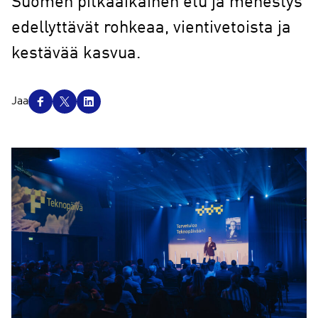
Suomen pitkäaikainen etu ja menestys
edellyttävät rohkeaa, vientivetoista ja
kestävää kasvua.
J
Jaa
a
a