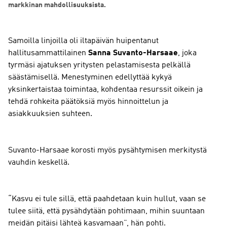
markkinan mahdollisuuksista.
Samoilla linjoilla oli iltapäivän huipentanut
hallitusammattilainen
Sanna Suvanto-Harsaae
, joka
tyrmäsi ajatuksen yritysten pelastamisesta pelkällä
säästämisellä. Menestyminen edellyttää kykyä
yksinkertaistaa toimintaa, kohdentaa resurssit oikein ja
tehdä rohkeita päätöksiä myös hinnoittelun ja
asiakkuuksien suhteen.
Suvanto-Harsaae korosti myös pysähtymisen merkitystä
vauhdin keskellä.
“Kasvu ei tule sillä, että paahdetaan kuin hullut, vaan se
tulee siitä, että pysähdytään pohtimaan, mihin suuntaan
meidän pitäisi lähteä kasvamaan”, hän pohti.