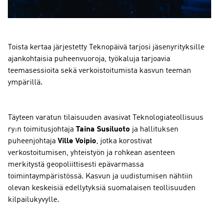
Toista kertaa järjestetty Teknopäivä tarjosi jäsenyrityksille
ajankohtaisia puheenvuoroja, työkaluja tarjoavia
teemasessioita sekä verkoistoitumista kasvun teeman
ympärillä.
Täyteen varatun tilaisuuden avasivat Teknologiateollisuus
ry:n toimitusjohtaja
Taina Susiluoto
ja hallituksen
puheenjohtaja
Ville Voipio
, jotka korostivat
verkostoitumisen, yhteistyön ja rohkean asenteen
merkitystä geopoliittisesti epävarmassa
toimintaympäristössä. Kasvun ja uudistumisen nähtiin
olevan keskeisiä edellytyksiä suomalaisen teollisuuden
kilpailukyvylle.