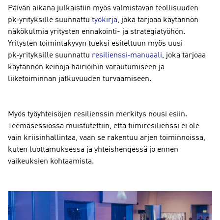
Päivän aikana julkaistiin myös valmistavan teollisuuden
pk‑yrityksille suunnattu
työkirja
, joka tarjoaa käytännön
näkökulmia yritysten ennakointi- ja strategiatyöhön.
Yritysten toimintakyvyn tueksi esiteltuun myös uusi
pk‑yrityksille suunnattu
resilienssi‑manuaali
, joka tarjoaa
käytännön keinoja häiriöihin varautumiseen ja
liiketoiminnan jatkuvuuden turvaamiseen.
Myös työyhteisöjen resilienssin merkitys nousi esiin.
Teemasessiossa muistutettiin, että tiimiresilienssi ei ole
vain kriisinhallintaa, vaan se rakentuu arjen toiminnoissa,
kuten luottamuksessa ja yhteishengessä jo ennen
vaikeuksien kohtaamista.