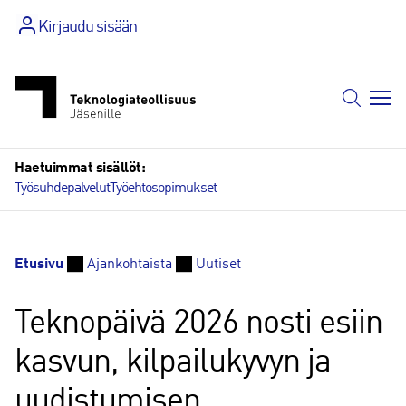
Siirry
Kirjaudu sisään
sisältöön
Haetuimmat sisällöt:
Työsuhdepalvelut
Työehtosopimukset
Etusivu
Ajankohtaista
Uutiset
Teknopäivä 2026 nosti esiin
kasvun, kilpailukyvyn ja
uudistumisen