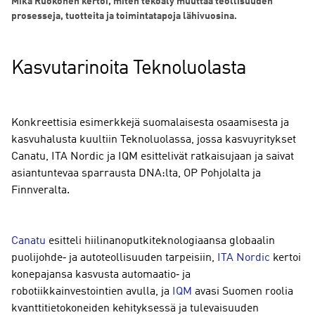
Mika Ruokonen kertoi, miten tekoäly muuttaa teollisuuden
prosesseja, tuotteita ja toimintatapoja lähivuosina.
Kasvutarinoita Teknoluolasta
Konkreettisia esimerkkejä suomalaisesta osaamisesta ja
kasvuhalusta kuultiin Teknoluolassa, jossa kasvuyritykset
Canatu, ITA Nordic ja IQM esittelivät ratkaisujaan ja saivat
asiantuntevaa sparrausta DNA:lta, OP Pohjolalta ja
Finnveralta.
Canatu
esitteli hiilinanoputkiteknologiaansa globaalin
puolijohde‑ ja autoteollisuuden tarpeisiin,
ITA Nordic
kertoi
konepajansa kasvusta automaatio‑ ja
robotiikkainvestointien avulla, ja
IQM
avasi Suomen roolia
kvanttitietokoneiden kehityksessä ja tulevaisuuden