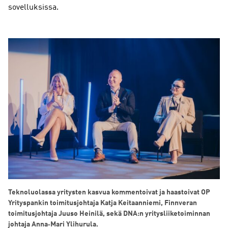
sovelluksissa.
Teknoluolassa yritysten kasvua kommentoivat ja haastoivat OP
Yrityspankin toimitusjohtaja Katja Keitaanniemi, Finnveran
toimitusjohtaja Juuso Heinilä, sekä DNA:n yritysliiketoiminnan
johtaja Anna‑Mari Ylihurula.