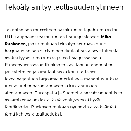
Tekoäly siirtyy teollisuuden ytimeen
Teknologisen murroksen näkökulman tapahtumaan toi
LUT‑kauppakorkeakoulun teollisuusprofessori
Mika
Ruokonen
, jonka mukaan tekoälyn seuraava suuri
harppaus on sen siirtyminen digitaalisista sovelluksista
osaksi fyysistä maailmaa ja teollisia prosesseja.
Puheenvuorossaan Ruokonen kävi läpi autonomisten
järjestelmien ja simulaatioissa koulutettavien
tekoälyagenttien tarjoamia merkittäviä mahdollisuuksia
tuottavuuden parantamiseen ja kustannusten
alentamiseen. Euroopalla ja Suomella on vahvan teollisen
osaamisensa ansiosta tässä kehityksessä hyvät
lähtökohdat. Ruokosen mukaan nyt onkin aika kääntää
tämä kehitys kilpailueduksi.