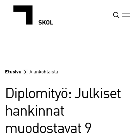
Siirry
sisältöön
Etusivu
Ajankohtaista
Diplomityö: Julkiset
hankinnat
muodostavat 9