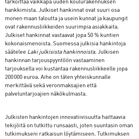
tarkoittaa vaikkapa uuden koulurakennuksen
hankkimista. Julkiset hankinnat ovat suuri osa
monen maan taloutta ja usein kunnat ja kaupungit
ovat rakennusliikkeiden suurimpia asiakkaita.
Julkiset hankinnat vastaavat jopa 50 % kuntien
kokonaismenoista. Suomessa julkisia hankintoja
säätelee
Laki julkisista hankinnoista
. Julkisen
hankinnan tarjouspyyntöön vastaaminen
tarjouksella voi kustantaa rakennusliikkeelle jopa
200 000 euroa. Aihe on täten yhteiskunnalle
merkittävä sekä veronmaksajien että
palveluntarjoajien näkökulmasta.
Julkisten hankintojen innovatiivisuutta haittaavia
tekijöitä on tutkittu runsaasti, joten suuntasin oman
tutkimukseni ratkaisun löytämiseen. Tutkimuksen