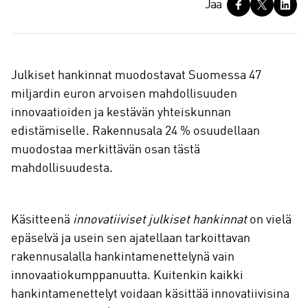
J
Jaa
a
a
Julkiset hankinnat muodostavat Suomessa 47
miljardin euron arvoisen mahdollisuuden
innovaatioiden ja kestävän yhteiskunnan
edistämiselle. Rakennusala 24 % osuudellaan
muodostaa merkittävän osan tästä
mahdollisuudesta.
Käsitteenä
innovatiiviset julkiset hankinnat
on vielä
epäselvä ja usein sen ajatellaan tarkoittavan
rakennusalalla hankintamenettelynä vain
innovaatiokumppanuutta. Kuitenkin kaikki
hankintamenettelyt voidaan käsittää innovatiivisina