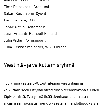
Markku S Lehtinen, Elomatic
Timo Palonkoski, Granlund
Sakari Koivuniemi, Cyient
Pauli Santala, FCG
Janne Uotila, Deltamarin
Jussi Erälahti, Ramboll Finland
Juha Valtari, A-Insinöörit
Juha-Pekka Smolander, WSP Finland
Viestintä- ja vaikuttamisryhmä
Työryhmä vastaa SKOL-strategian viestintään ja
vaikuttamiseen liittyvän strategisen teemakokonaisuuden
läpiviennistä. Työryhmä lisää tietoisuutta toimialan
aikaansaannoksista, merkityksestä ja mahdollisuuksista