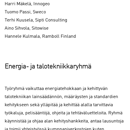
Harri Mäkelä, Innogeo
Tuomo Passi, Sweco
Terhi Kuusela, Sipti Consulting
Aino Sihvola, Sitowise
Hannele Kulmala, Ramboll Finland
Energia- ja talotekniikkaryhmä
Työryhmä vaikuttaa energiatehokkaan ja kehittyvän
talotekniikan lainsäädännön, määräysten ja standardien
kehitykseen sekä ylläpitää ja kehittää alalla tarvittavia
työkaluja, pelisääntöjä, ohjeita ja tehtäväluetteloita. Ryhmä
käynnistää ja ohjaa alan kehityshankkeita, antaa lausuntoja
ja toimii yhteistyössä kumppaniverkostojen kuten