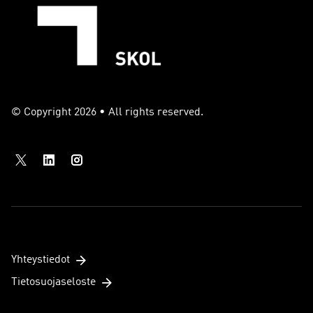
r
I
a
n
m
© Copyright 2026 • All rights reserved.
Yhteystiedot
Tietosuojaseloste