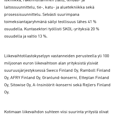
tekniikka, rakennuttaminen (talo), tehdas- ja
laitossuunnittelu, tie-, katu- ja aluetekniikka sekä
prosessisuunnittelu. Selvästi suurimpana
toimeksiantajaryhmänä säilyi teollisuus lähes 41 %
osuudella. Kuntasektori työllisti SKOL-yrityksiä 20 %
osuudella ja valtio 13 %.
Liikevaihtotilastokyselyyn vastanneiden perusteella yli 100
miljoonan euron liikevaihtoon alan yrityksistä ylsivät
suuruusjärjestyksessä Sweco Finland Oy, Ramboll Finland
Oy, AFRY Finland Oy, Granlund-konserni, Etteplan Finland
Oy, Sitowise Oy, A-Insinöörit-konserni sekä Rejlers Finland
Oy.
Kotimaan liikevaihdon suhteen viisi suurinta yritystä olivat