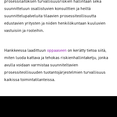
prosessilaitoksen turvallisuusriskien hallintaan sekä
suunnitteluun osallistuvien konsulttien ja heiltä
suunnittelupalveluita tilaavien prosessiteollisuutta
edustavien yritysten ja niiden henkilökuntaan kuuluvien
vastuisiin ja rooleihin.
Hankkeessa laadittuun
oppaaseen
on kerätty tietoa siitä,
miten luoda kattava ja tehokas riskienhallintaketju, jonka
avulla voidaan varmistaa suunniteltavien
prosessiteollisuuden tuotantojärjestelmien turvallisuus
kaikissa toimintatilanteissa.