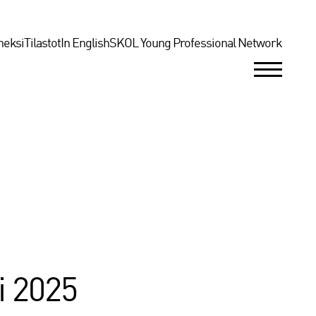
neksi
Tilastot
In English
SKOL Young Professional Network
i 2025