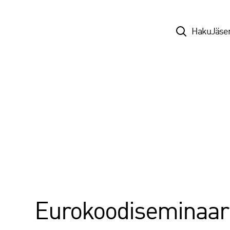
Top
Haku
Jäse
Eurokoodiseminaar