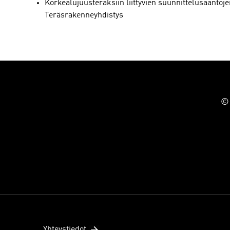
Korkealujuusteräksiin liittyvien suunnittelusääntöje
Teräsrakenneyhdistys
© 
Yhteystiedot