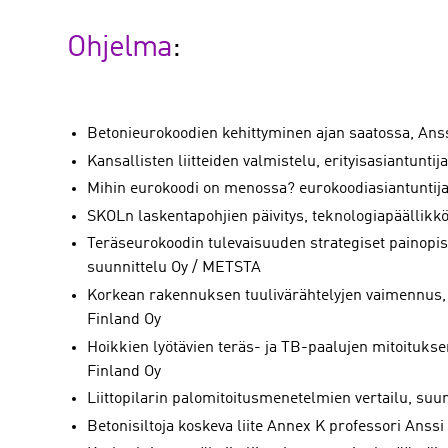
Ohjelma
:
Betonieurokoodien kehittyminen ajan saatossa, Ans
Kansallisten liitteiden valmistelu, erityisasiantunt
Mihin eurokoodi on menossa? eurokoodiasiantuntija
SKOLn laskentapohjien päivitys, teknologiapäällik
Teräseurokoodin tulevaisuuden strategiset painopiste
suunnittelu Oy / METSTA
Korkean rakennuksen tuulivärähtelyjen vaimennus, 
Finland Oy
Hoikkien lyötävien teräs- ja TB-paalujen mitoituksen
Finland Oy
Liittopilarin palomitoitusmenetelmien vertailu, suu
Betonisiltoja koskeva liite Annex K professori Anss