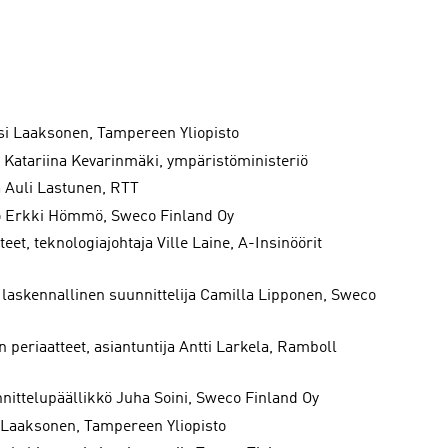
si Laaksonen, Tampereen Yliopisto
ija Katariina Kevarinmäki, ympäristöministeriö
 Auli Lastunen, RTT
kö Erkki Hömmö, Sweco Finland Oy
et, teknologiajohtaja Ville Laine, A-Insinöörit
laskennallinen suunnittelija Camilla Lipponen, Sweco
 periaatteet, asiantuntija Antti Larkela, Ramboll
nnittelupäällikkö Juha Soini, Sweco Finland Oy
i Laaksonen, Tampereen Yliopisto