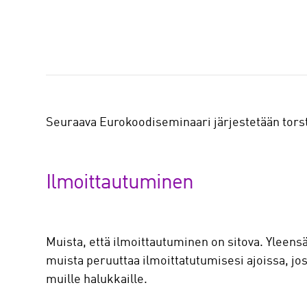
J
a
a
Seuraava Eurokoodiseminaari järjestetään torsta
Ilmoittautuminen
Muista, että ilmoittautuminen on sitova. Yleens
muista peruuttaa ilmoittatutumisesi ajoissa, jo
muille halukkaille.