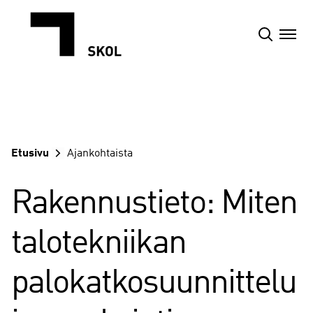
Siirry
sisältöön
Etusivu
Ajankohtaista
Rakennustieto: Miten
talotekniikan
palokatkosuunnittelu