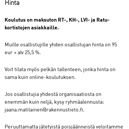
Hinta
Koulutus on maksuton RT-, KH-, LVI- ja Ratu-
kortistojen asiakkaille.
Muille osallistujille yhden osallistujan hinta on 95
eur + alv 25,5 %.
Voit tilata myös pelkän tallenteen, jonka hinta on
sama kuin online-koulutuksen.
Jos osallistujia yhdestä organisaatiosta on
enemmän kuin neljä, kysy ryhmäalennusta:
jaana.matilainen@rakennustieto.fi.
Peruuttamatta jätetyistä poisjäänneistä veloitamme