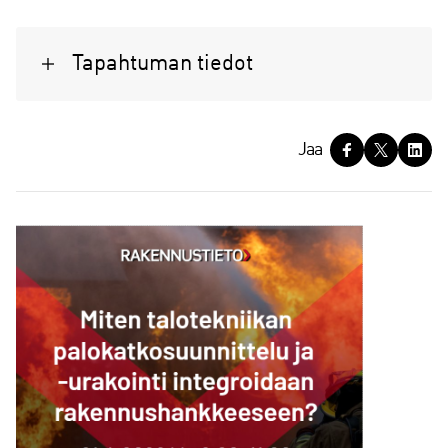
Tapahtuman tiedot
J
Jaa
a
a