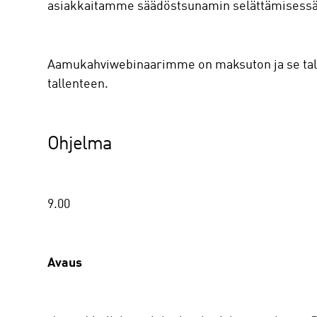
asiakkaitamme säädöstsunamin selättämisessä m
‍Aamukahviwebinaarimme on maksuton ja se talle
tallenteen.
Ohjelma
‍9.00
Avaus