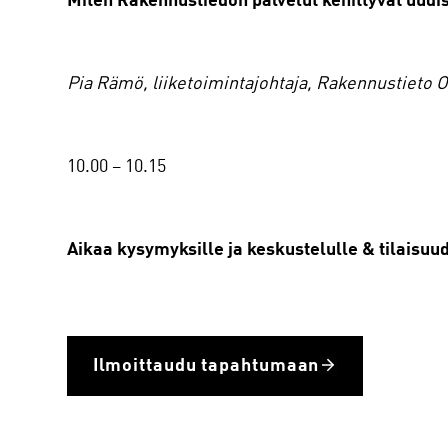
Miten Rakennustiedon palvelut kehittyvät uudi
Pia Rämö, liiketoimintajohtaja, Rakennustieto O
‍10.00 – 10.15
Aikaa kysymyksille ja keskustelulle & tilaisuu
Ilmoittaudu tapahtumaan