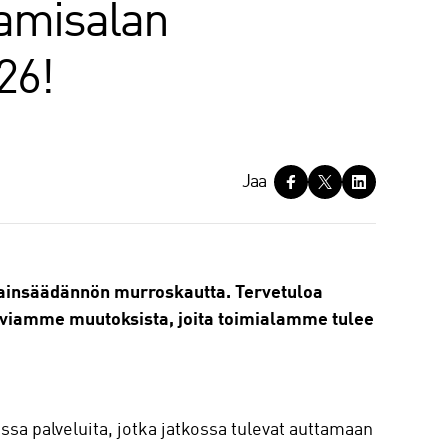
tamisalan
26!
Jaa
 lainsäädännön murroskautta. Tervetuloa
viamme muutoksista, joita toimialamme tulee
sa palveluita, jotka jatkossa tulevat auttamaan