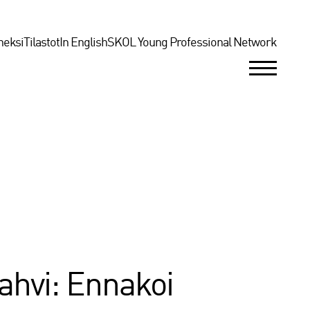
neksi
Tilastot
In English
SKOL Young Professional Network
ahvi: Ennakoi