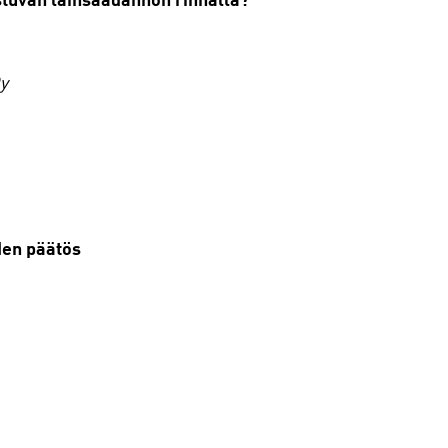
stuvan lainsäädännön rinnalla?
y
den päätös