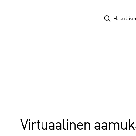
Top
Haku
Jäse
Virtuaalinen aamuk