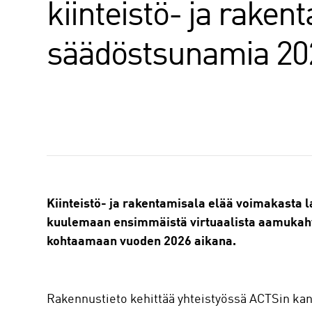
kiinteistö- ja raken
säädöstsunamia 20
J
a
a
Kiinteistö- ja rakentamisala elää voimakasta
kuulemaan ensimmäistä virtuaalista aamukah
kohtaamaan vuoden 2026 aikana.
‍Rakennustieto kehittää yhteistyössä ACTSin kans