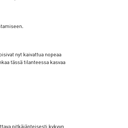
entamiseen.
isivat nyt kaivattua nopeaa
hkaa tässä tilanteessa kasvaa
ava pitkäjänteisesti kykyyn