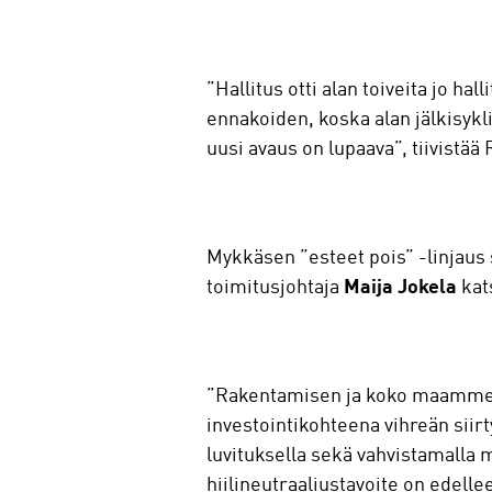
”Hallitus otti alan toiveita jo ha
ennakoiden, koska alan jälkisykli
uusi avaus on lupaava”, tiivistää 
Mykkäsen ”esteet pois” -linjaus 
toimitusjohtaja
Maija Jokela
kat
”Rakentamisen ja koko maamme t
investointikohteena vihreän siir
luvituksella sekä vahvistamalla
hiilineutraaliustavoite on edelle