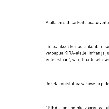
Alalla on silti tärkeitä lisätoiv
”Satsaukset korjausrakentamisee
vetoapua KIRA-alalle. Infran ja 
entisestään”, varoittaa Jokela se
Jokela muistuttaa vakavasta pid
”KIRA-alan ahdinko vaarantaa tu