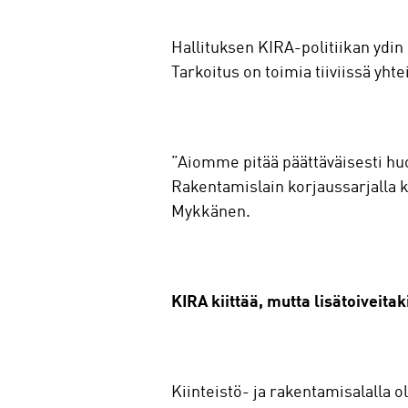
Hallituksen KIRA-politiikan ydin
Tarkoitus on toimia tiiviissä yht
”Aiomme pitää päättäväisesti huo
Rakentamislain korjaussarjalla k
Mykkänen.
KIRA kiittää, mutta lisätoiveitak
Kiinteistö- ja rakentamisalalla ol