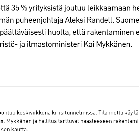
ä 35 % yrityksistä joutuu leikkaamaan hen
än puheenjohtaja Aleksi Randell. Suomen
päättäväisesti huolta, että rakentaminen 
ristö- ja ilmastoministeri Kai Mykkänen.
oontuu keskiviikkona kriisitunnelmissa. Tilannetta käy l
en
. Mykkänen ja hallitus tarttuvat haasteeseen rakentam
isen kautta.