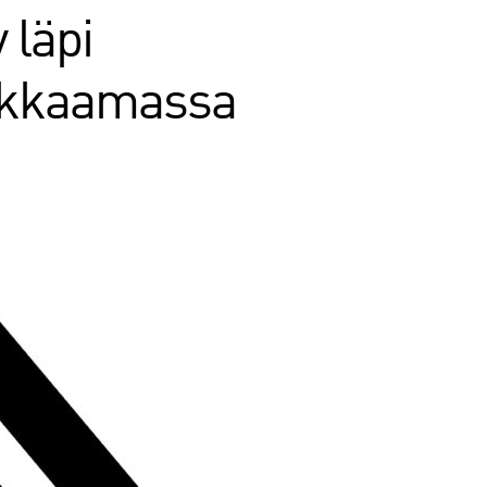
 läpi
leikkaamassa