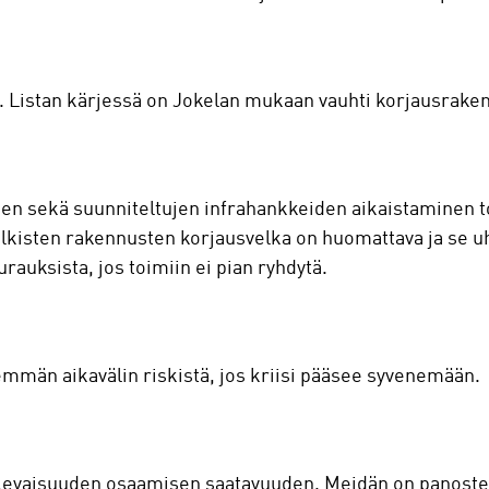
eita. Listan kärjessä on Jokelan mukaan vauhti korjausrak
n sekä suunniteltujen infrahankkeiden aikaistaminen to
julkisten rakennusten korjausvelka on huomattava ja se u
urauksista, jos toimiin ei pian ryhdytä.
emmän aikavälin riskistä, jos kriisi pääsee syvenemään.
levaisuuden osaamisen saatavuuden. Meidän on panostett