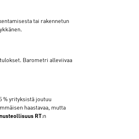
akentamisesta tai rakennetun
Mykkänen.
tulokset. Barometri alleviivaa
% yrityksistä joutuu
rimmäisen haastavaa, mutta
nusteollisuus RT
:n