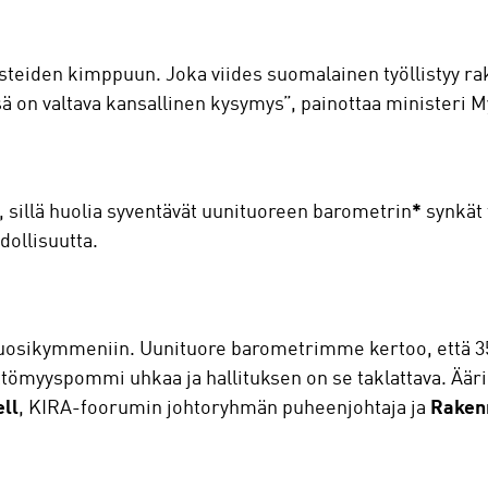
esteiden kimppuun. Joka viides suomalainen työllistyy r
ä on valtava kansallinen kysymys”, painottaa ministeri 
, sillä huolia syventävät uunituoreen barometrin
*
synkät 
ollisuutta.
sikymmeniin. Uunituore barometrimme kertoo, että 35 
tömyyspommi uhkaa ja hallituksen on se taklattava. Ää
ell
, KIRA-foorumin johtoryhmän puheenjohtaja ja
Raken