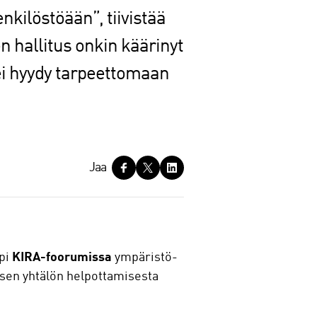
kilöstöään”, tiivistää
 hallitus onkin käärinyt
ei hyydy tarpeettomaan
Jaa
äpi
KIRA-foorumissa
ympäristö-
isen yhtälön helpottamisesta