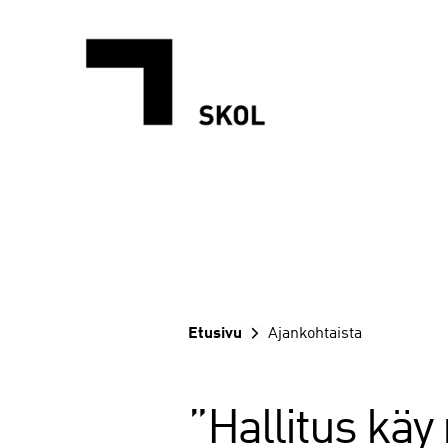
Siirry
sisältöön
Etusivu
Ajankohtaista
”Hallitus käy