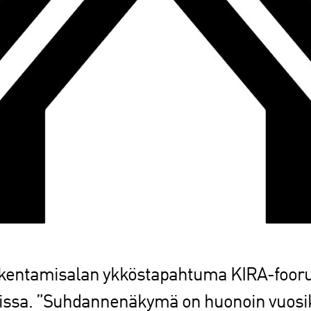
rakentamisalan ykköstapahtuma KIRA-fooru
issa. ”Suhdannenäkymä on huonoin vuosi