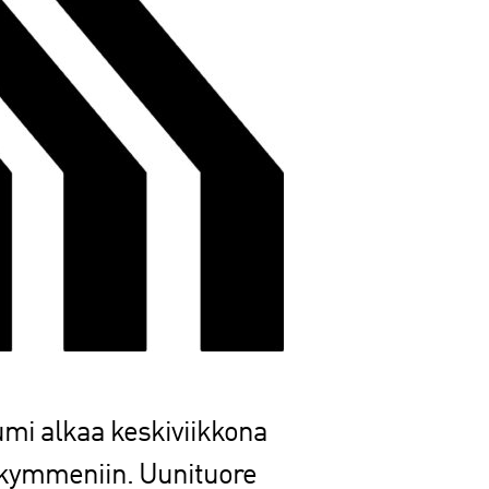
mi alkaa keskiviikkona
kymmeniin. Uunituore