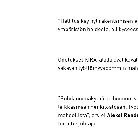
”Hallitus käy nyt rakentamisen 
ympäristön hoidosta, eli kyseess
Odotukset KIRA-alalla ovat kovat
vakavan työttömyyspommin mahd
”Suhdannenäkymä on huonoin vuo
leikkaamaan henkilöstöään. Työt
mahdollista”, arvioi
Aleksi Rand
toimitusjohtaja.