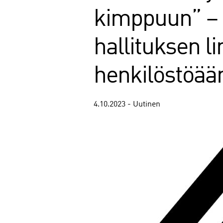
kimppuun” – 
hallituksen l
henkilöstöää
4.10.2023 - Uutinen