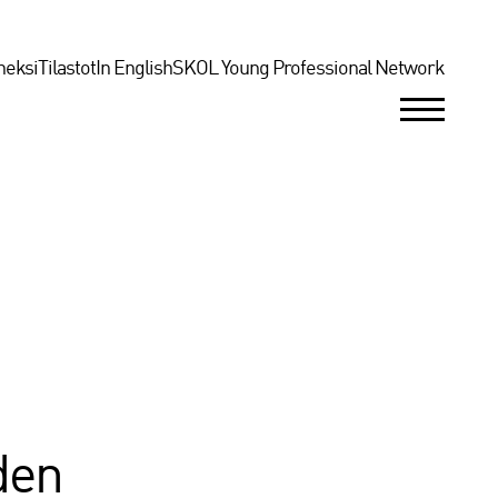
neksi
Tilastot
In English
SKOL Young Professional Network
den