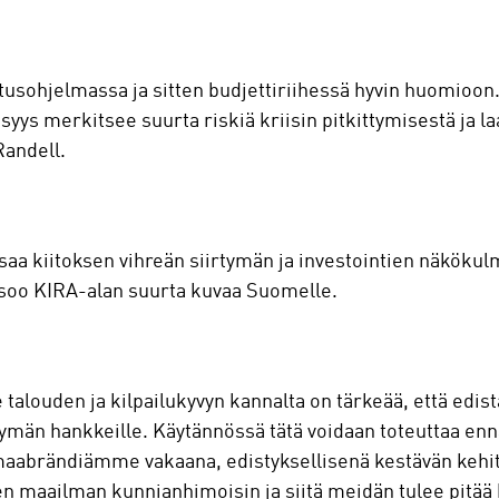
llitusohjelmassa ja sitten budjettiriihessä hyvin huomioon
syys merkitsee suurta riskiä kriisin pitkittymisestä ja l
Randell.
saa kiitoksen vihreän siirtymän ja investointien näköku
soo KIRA-alan suurta kuvaa Suomelle.
alouden ja kilpailukyvyn kannalta on tärkeää, että ed
tymän hankkeille. Käytännössä tätä voidaan toteuttaa enna
 maabrändiämme vakaana, edistyksellisenä kestävän keh
en maailman kunnianhimoisin ja siitä meidän tulee pitää ki