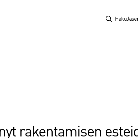
Top
Haku
Jäse
 nyt rakentamisen estei