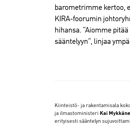
barometrimme kertoo, ett
KIRA-foorumin johtoryhm
hihansa. ”Aiomme pitää 
sääntelyyn”, linjaa ympä
J
a
a
Kiinteistö- ja rakentamisala kok
ja ilmastoministeri
Kai Mykkän
erityisesti sääntelyn sujuvoittam