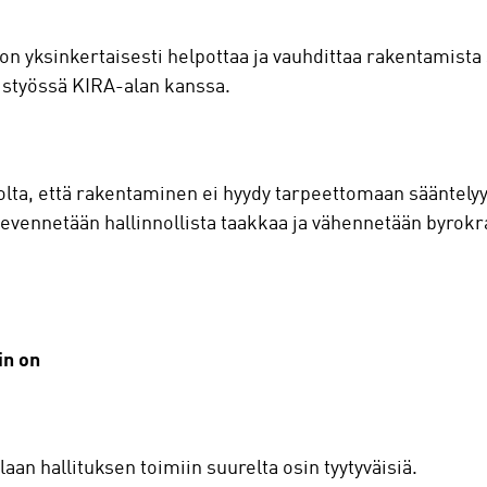
 on yksinkertaisesti helpottaa ja vauhdittaa rakentamista
eistyössä KIRA-alan kanssa.
lta, että rakentaminen ei hyydy tarpeettomaan sääntelyyn 
evennetään hallinnollista taakkaa ja vähennetään byrokrat
in on
laan hallituksen toimiin suurelta osin tyytyväisiä.