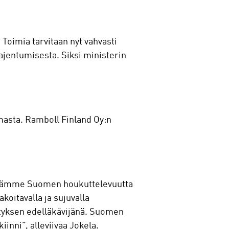
. Toimia tarvitaan nyt vahvasti
aajentumisesta. Siksi ministerin
lmasta. Ramboll Finland Oy:n
istämme Suomen houkuttelevuutta
koitavalla ja sujuvalla
ityksen edelläkävijänä. Suomen
inni”, alleviivaa Jokela.