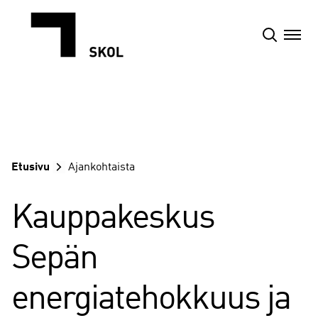
Siirry
sisältöön
Etusivu
Ajankohtaista
Kauppakeskus
Sepän
energiatehokkuus ja