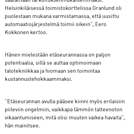
säätämään tarkoituksenmukaisemmaksi.
Helsinkiläisessä toimistokorttelissa Granlund oli
puolestaan mukana varmistamassa, että uusittu
automaatiojärjestelmä toimii oikein”, Eero
Kokkonen kertoo.
Hänen mielestään etäseurannassa on paljon
potentiaalia, sillä se auttaa optimoimaan
talotekniikkaa ja hiomaan sen toimintaa
kustannustehokkaammaksi.
”Etäseurannan avulla pääsee kiinni myös erilaisiin
piileviin ongelmiin, vaikkapa lämmön talteenoton
vikaantumiseen, mitä olisi muuten vaikea havaita”,
hän mainitsee.