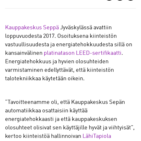
a
a
Kauppakeskus Seppä
Jyväskylässä avattiin
loppuvuodesta 2017. Osoituksena kiinteistön
vastuullisuudesta ja energiatehokkuudesta sillä on
kansainvälinen
platinatason LEED-sertifikaatti
.
Energiatehokkuus ja hyvien olosuhteiden
varmistaminen edellyttävät, että kiinteistön
talotekniikkaa käytetään oikein.
”Tavoitteenamme oli, että Kauppakeskus Sepän
automatiikkaa osattaisiin käyttää
energiatehokkaasti ja että kauppakeskuksen
olosuhteet olisivat sen käyttäjille hyvät ja viihtyisät”,
kertoo kiinteistöä hallinnoivan
LähiTapiola