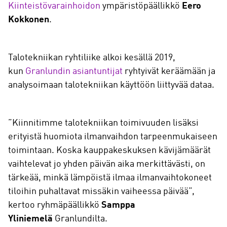
Kiinteistövarainhoidon
ympäristöpäällikkö
Eero
Kokkonen
.
Talotekniikan ryhtiliike alkoi kesällä 2019,
kun
Granlundin asiantuntijat
ryhtyivät keräämään ja
analysoimaan talotekniikan käyttöön liittyvää dataa.
”Kiinnitimme talotekniikan toimivuuden lisäksi
erityistä huomiota ilmanvaihdon tarpeenmukaiseen
toimintaan. Koska kauppakeskuksen kävijämäärät
vaihtelevat jo yhden päivän aika merkittävästi, on
tärkeää, minkä lämpöistä ilmaa ilmanvaihtokoneet
tiloihin puhaltavat missäkin vaiheessa päivää”,
kertoo ryhmäpäällikkö
Samppa
Yliniemelä
Granlundilta.