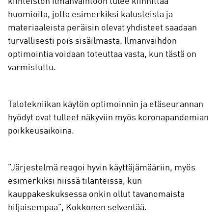
kiinteistön ilmanvaihtoon tulee kiinnittää
huomioita, jotta esimerkiksi kalusteista ja
materiaaleista peräisin olevat yhdisteet saadaan
turvallisesti pois sisäilmasta. Ilmanvaihdon
optimointia voidaan toteuttaa vasta, kun tästä on
varmistuttu.
Talotekniikan käytön optimoinnin ja etäseurannan
hyödyt ovat tulleet näkyviin myös koronapandemian
poikkeusaikoina.
”Järjestelmä reagoi hyvin käyttäjämääriin, myös
esimerkiksi niissä tilanteissa, kun
kauppakeskuksessa onkin ollut tavanomaista
hiljaisempaa”, Kokkonen selventää.