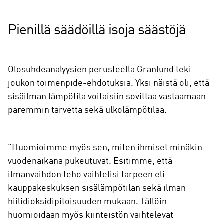
Pienillä säädöillä isoja säästöjä
Olosuhdeanalyysien perusteella Granlund teki
joukon toimenpide-ehdotuksia. Yksi näistä oli, että
sisäilman lämpötila voitaisiin sovittaa vastaamaan
paremmin tarvetta sekä ulkolämpötilaa.
”Huomioimme myös sen, miten ihmiset minäkin
vuodenaikana pukeutuvat. Esitimme, että
ilmanvaihdon teho vaihtelisi tarpeen eli
kauppakeskuksen sisälämpötilan sekä ilman
hiilidioksidipitoisuuden mukaan. Tällöin
huomioidaan myös kiinteistön vaihtelevat