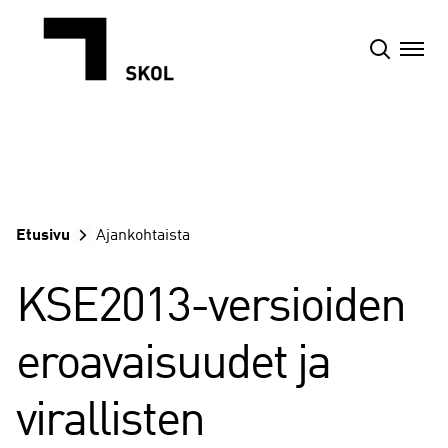
Siirry
sisältöön
Etusivu
Ajankohtaista
KSE2013-versioiden
eroavaisuudet ja
virallisten